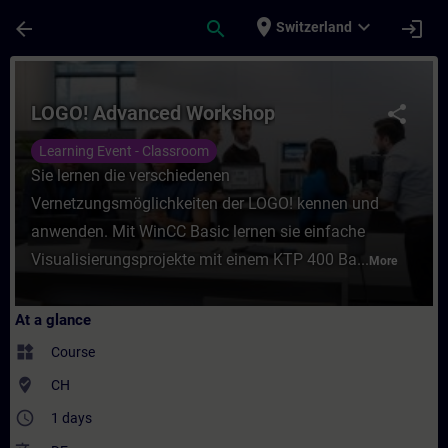
Skip To Main Content
Page Loaded
place
expand_more
arrow_back
search
login
Switzerland
Course - LOGO! Advanced Workshop - Train
LOGO! Advanced Workshop
share
Learning Event - Classroom
Sie lernen die verschiedenen
Vernetzungsmöglichkeiten der LOGO! kennen und
anwenden. Mit WinCC Basic lernen sie einfache
Visualisierungsprojekte mit einem KTP 400 Ba...
More
At a glance
widgets
Course
where_to_vote
CH
access_time
1 days