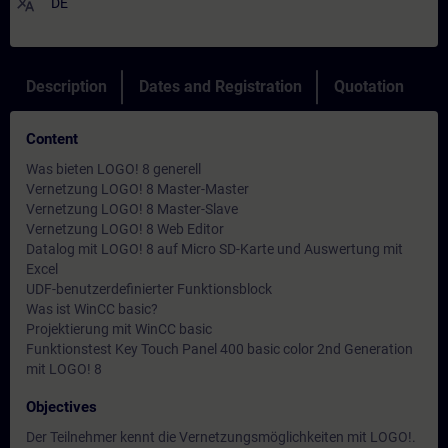
translate
DE
Description
Dates and Registration
Quotation
Content
Was bieten LOGO! 8 generell
Vernetzung LOGO! 8 Master-Master
Vernetzung LOGO! 8 Master-Slave
Vernetzung LOGO! 8 Web Editor
Datalog mit LOGO! 8 auf Micro SD-Karte und Auswertung mit
Excel
UDF-benutzerdefinierter Funktionsblock
Was ist WinCC basic?
Projektierung mit WinCC basic
Funktionstest Key Touch Panel 400 basic color 2nd Generation
mit LOGO! 8
Objectives
Der Teilnehmer kennt die Vernetzungsmöglichkeiten mit LOGO!.