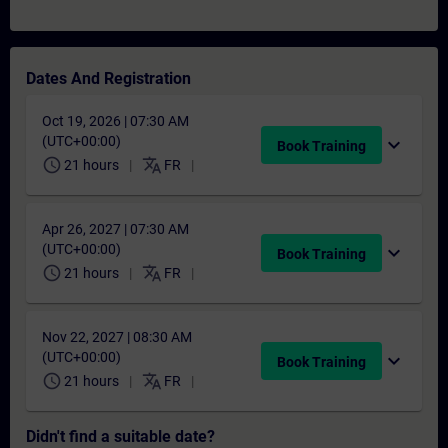
Dates And Registration
Oct 19, 2026 | 07:30 AM
(UTC+00:00)
expand_more
Book Training
schedule
translate
21 hours
FR
Apr 26, 2027 | 07:30 AM
(UTC+00:00)
expand_more
Book Training
schedule
translate
21 hours
FR
Nov 22, 2027 | 08:30 AM
(UTC+00:00)
expand_more
Book Training
schedule
translate
21 hours
FR
Didn't find a suitable date?