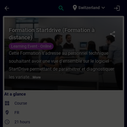
Skip To Main Content
Page Loaded
place
expand_more
arrow_back
search
login
Switzerland
Course - Formation Startdrive (Formation à
Formation Startdrive (Formation à
share
distance)
Learning Event - Online
Cette Formation s'adresse au personnel technique
souhaitant avoir une vue d’ensemble sur le logiciel
StartDrive permettant de paramétrer et diagnostiquer
les variate...
More
At a glance
widgets
Course
where_to_vote
FR
access_time
21 hours