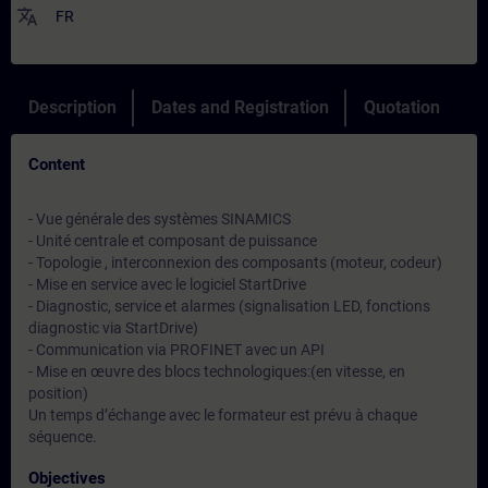
translate
FR
Description
Dates and Registration
Quotation
Content
- Vue générale des systèmes SINAMICS
- Unité centrale et composant de puissance
- Topologie , interconnexion des composants (moteur, codeur)
- Mise en service avec le logiciel StartDrive
- Diagnostic, service et alarmes (signalisation LED, fonctions
diagnostic via StartDrive)
- Communication via PROFINET avec un API
- Mise en œuvre des blocs technologiques:(en vitesse, en
position)
Un temps d’échange avec le formateur est prévu à chaque
séquence.
Objectives