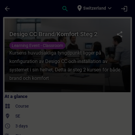
Skip To Main Content
Page Loaded
place
expand_more
arrow_back
search
login
Switzerland
Course - Desigo CC Brand/Komfort Steg 2 -
Desigo CC Brand/Komfort Steg 2
share
Learning Event - Classroom
Kursens huvudsakliga tyngdpunkt ligger på
konfiguration av Desigo CC och installation av
systemet i sin helhet, Detta är steg 2 kursen för både
brand och komfort
At a glance
widgets
Course
where_to_vote
SE
access_time
3 days