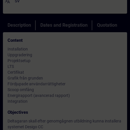
translate
SV
Description
Dates and Registration
Quotation
Content
Installation
Uppgradering
Projektsetup
LTS
Certifikat
Grafik från grunden
Fördjupade användarrättigheter
Scoop omfång
Energirapport (avancerad rapport)
Integration
Objectives
Deltagaran skall efter genomgågnen utbildning kunna installera
systemet Desigo CC