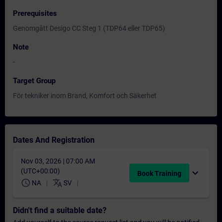
Prerequisites
Genomgått Desigo CC Steg 1 (TDP64 eller TDP65)
Note
-
Target Group
För tekniker inom Brand, Komfort och Säkerhet
Dates And Registration
Nov 03, 2026 | 07:00 AM
(UTC+00:00)
expand_more
Book Training
schedule
translate
NA
SV
Didn't find a suitable date?