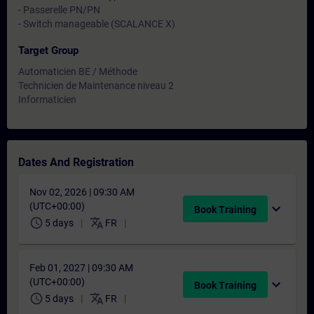
- Passerelle PN/PN
- Switch manageable (SCALANCE X)
Target Group
Automaticien BE / Méthode
Technicien de Maintenance niveau 2
Informaticien
Dates And Registration
Nov 02, 2026 | 09:30 AM
(UTC+00:00)
expand_more
Book Training
schedule
translate
5 days
FR
Feb 01, 2027 | 09:30 AM
(UTC+00:00)
expand_more
Book Training
schedule
translate
5 days
FR