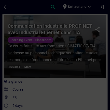
Skip To Main Content
Page Loaded
place
expand_more
arrow_back
search
login
Switzerland
Course - Communication industrielle PROF
Communication industrielle PROFINET
share
avec Industrial Ethernet dans TIA
PORTAL
Learning Event - Classroom
Ce cours fait suite aux formations SIMATIC S7/TIA.Il
s'adresse au personnel technique souhaitant étudier
les modes de fonctionnement du réseau Ethernet pour
assurer ...
More
At a glance
widgets
Course
where_to_vote
FR
access_time
5 days