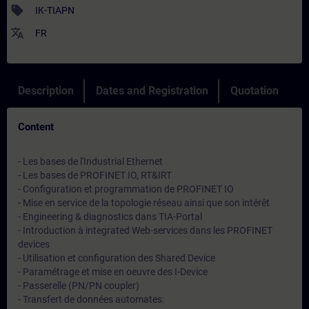
sell
IK-TIAPN
translate
FR
Description
Dates and Registration
Quotation
Content
- Les bases de l'Industrial Ethernet
- Les bases de PROFINET IO, RT&IRT
- Configuration et programmation de PROFINET IO
- Mise en service de la topologie réseau ainsi que son intérêt
- Engineering & diagnostics dans TIA-Portal
- Introduction à integrated Web-services dans les PROFINET
devices
- Utilisation et configuration des Shared Device
- Paramétrage et mise en oeuvre des I-Device
- Passerelle (PN/PN coupler)
- Transfert de données automates: