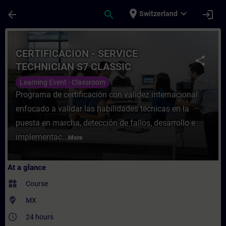
Skip To Main Content
Page Loaded
place
expand_more
arrow_back
search
login
Switzerland
Course - CERTIFICACION - SERVICE TECHNI
CERTIFICACION - SERVICE
share
TECHNICIAN S7 CLASSIC
Learning Event - Classroom
Programa de certificación con validez internacional
enfocado a validar las habilidades técnicas en la
puesta en marcha, detección de fallos, desarrollo e
implementac...
More
At a glance
widgets
Course
where_to_vote
MX
access_time
24 hours