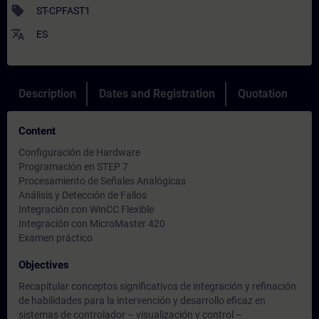
sell
ST-CPFAST1
translate
ES
Description
Dates and Registration
Quotation
Content
Configuración de Hardware
Programación en STEP 7
Procesamiento de Señales Analógicas
Análisis y Detección de Fallos
Integración con WinCC Flexible
Integración con MicroMaster 420
Examen práctico
Objectives
Recapitular conceptos significativos de integración y refinación
de habilidades para la intervención y desarrollo eficaz en
sistemas de controlador – visualización y control –