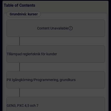
Table of Contents
Grundnivå: kurser
error_outline
Content Unavaliable
Tillämpad reglerteknik för kunder
PX Igångkörning/Programmering, grundkurs
GEN3, PXC 4,5 och 7