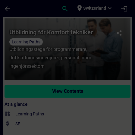
Skip To Main Content
Page Loaded
place
expand_more
arrow_back
search
login
Switzerland
Course - Utbildning för Komfort tekniker -
Utbildning för Komfort tekniker
share
Learning Paths
Utbildningsstege för programmerare,
driftsättningsingenjörer, personal inom
ingenjörssektorn
View Contents
At a glance
widgets
Learning Paths
where_to_vote
SE