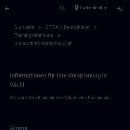
Für Hauptinhalt überspringen
Seite wurde geladen
place
expand_more
arrow_back
search
login
Switzerland
Standortinformationen Wiehl – Unitechni
chevron_right
chevron_right
Startseite
SITRAIN Deutschland
chevron_right
Trainingsstandorte
Standortinformationen Wiehl
Informationen für Ihre Kursplanung in
Wiehl
Wir wünschen Ihnen einen erfolgreichen Kursbesuch!
Adresse