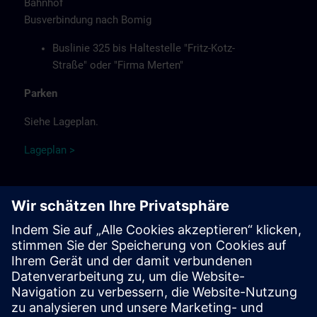
Bahnhof
Busverbindung nach Bomig
Buslinie 325 bis Haltestelle "Fritz-Kotz-
Straße" oder "Firma Merten"
Parken
Siehe Lageplan.
Lag
ep
lan >
Hinweise
Verpflegung
Das Essen, Kaffee, Tee sowie kalte Getränke stehen kostenlos
für Sie bereit.