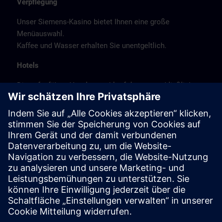
Verpflegung
Unser Siemens-Kasino bietet Ihnen eine große
Menüauswahl.
Kaffee und Wasser erhalten Sie unentgeltlich.
Hotels
Die aufgeführte Hotelauswahl erfolgte ausschließlich
anhand der Nähe der Hotels zum Kursort bzw. anhand
der günstigen Verkehrsanbindung zum
Veranstaltungsort.
Es handelt sich hierbei nicht um Siemens-
Vertragshotels, daher können wir für die Qualität der
Hotels keine Gewähr übernehmen.
Stornierung
Bitte stornieren Sie schriftlich.