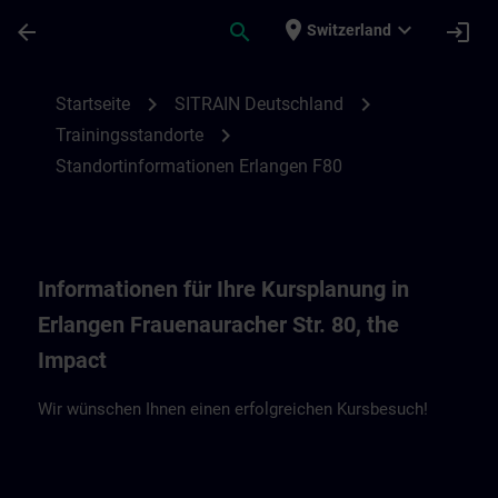
Für Hauptinhalt überspringen
Seite wurde geladen
place
expand_more
arrow_back
search
login
Switzerland
Standortinformationen Erlangen F80, the 
chevron_right
chevron_right
Startseite
SITRAIN Deutschland
chevron_right
Trainingsstandorte
Standortinformationen Erlangen F80
Informationen für Ihre Kursplanung in
Erlangen Frauenauracher Str. 80, the
Impact
Wir wünschen Ihnen einen erfolgreichen Kursbesuch!