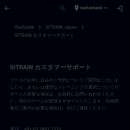
Für Hauptinhalt überspringen
Seite wurde geladen
place
expand_more
arrow_back
search
login
Switzerland
SITRAIN Japan 連絡先 | SITRAIN
chevron_right
chevron_right
Startseite
SITRAIN Japan
SITRAIN カスタマーサポート
SITRAIN カスタマーサポート
コースのお申し込みやご予約についてご質問がございま
したら、あるいは適切なトレーニングの選択についてサ
ポートが必要な場合は、お気軽にお問い合わせくださ
い。当社のチームが皆様をサポートいたします。詳細情
報やご案内が必要な場合は、ぜひご連絡ください。
電話：+81 03 3493 7325