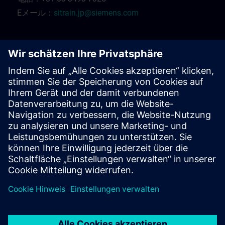
Eメール：
sitrain.jp@siemens.com