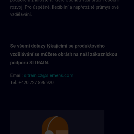
podpoře a znalostem, které obohatí vaši práci i osobní
rozvoj. Pro úspěšné, flexibilní a nepřetržité průmyslové
vzdělávání.
Se všemi dotazy týkajícími se produktového
vzdělávání se můžete obrátit na naši zákaznickou
podporu SITRAIN.
Email:
sitrain.cz@siemens.com
Tel. +420 727 896 920