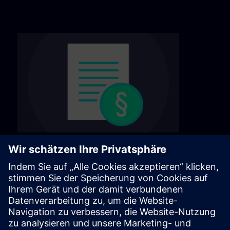
Všeobecné obchodní podmínky
Naše všeobecné obchodní podmínky najdete
na následující stránce.