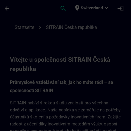
Für Hauptinhalt überspringen
Seite wurde geladen
place
expand_more
arrow_back
search
login
Switzerland
SITRAIN Česká republika | SITRAIN
chevron_right
Startseite
SITRAIN Česká republika
Vítejte u společnosti SITRAIN Česká
republika
Průmyslové vzdělávání tak, jak ho máte rádi – se
společností SITRAIN
SITRAIN nabízí širokou škálu znalostí pro všechna
odvětví a aplikace. Naše nabídka se zaměřuje na potřeby
účastníků školení a požadavky inovativních firem. Zažijte
radost z učení díky inovativním metodám výuky, osobní