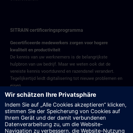
SITRAIN certificeringsprogramma
Gecertificeerde medewerkers zorgen voor hogere
kwaliteit en productiviteit
De kennis van uw werknemers is de belangrijkste
hulpbron van uw bedrijf. Maar we weten ook dat de
vereiste kennis voortdurend en razendsnel verandert.
Tegelijkertijd leidt digitalisering tot nieuwe problemen en
eisen.
Onder deze omstandigheden wordt kwalificatie steeds
belangrijker - zowel voor werkgevers als werknemers.
Het SITRAIN-certificeringsprogramma biedt daarom
gekwalificeerde opleidingen voor het volledige gamma
industriële producten en oplossingen van Siemens, met
aansluitende certificering om de verworven kennis te