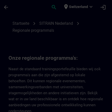
Für Hauptinhalt überspringen
Seite wurde geladen
place
expand_more
arrow_back
search
login
Switzerland
Regionale programma's van SITRAIN Nede
chevron_right
chevron_right
Startseite
SITRAIN Nederland
Regionale programma's
Onze regionale programma's:
Naast de standaard trainingsportefeuille bieden wij ook
programma's aan die zijn afgestemd op lokale
behoeften. Dit kunnen regionale evenementen,
samenwerkingsverbanden met universiteiten,
stagemogelijkheden en andere initiatieven zijn. Bekijk
wat er in uw land beschikbaar is en ontdek hoe regionale
aanbiedingen uw professionele ontwikkeling kunnen
ondersteunen.