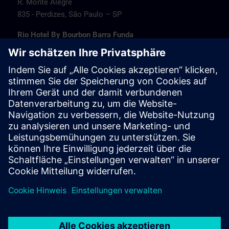
R. Monte Alegre
835 - Perdizes, São Paulo – SP
Rio Hotel By Bourbon Barra Funda
Rua Marques de São Vicente
77 - Barra Funda, São Paulo – SP
Transamerica Fit Villa Lobos
Av. Jaguaré
1664 - Jaguaré, São Paulo – SP
Travel information
PT/EN:
MAPA SITRAIN SP (PDF) >