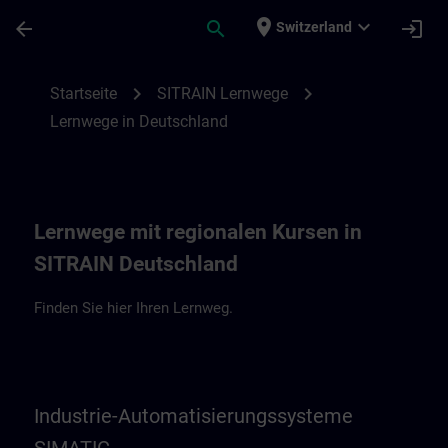
Für Hauptinhalt überspringen
Seite wurde geladen
place
expand_more
arrow_back
search
login
Switzerland
Lernwege in Deutschland | SITRAIN
chevron_right
chevron_right
Startseite
SITRAIN Lernwege
Lernwege in Deutschland
Lernwege mit regionalen Kursen in
SITRAIN Deutschland
Finden Sie hier Ihren Lernweg.
Industrie-Automatisierungssysteme