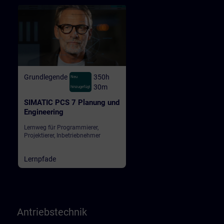
Grundlegende
350h
Neu
30m
hinzugefügt
SIMATIC PCS 7 Planung und
Engineering
Lernweg für Programmierer,
Projektierer, Inbetriebnehmer
Lernpfade
Antriebstechnik