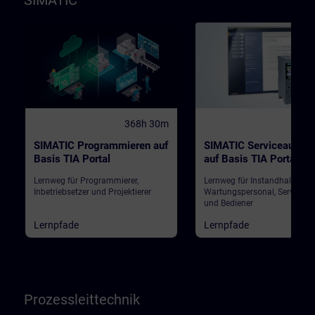
SIMATIC
368h 30m
184
SIMATIC Programmieren auf
SIMATIC Serviceausbil
Basis TIA Portal
auf Basis TIA Portal
Lernweg für Programmierer,
Lernweg für Instandhalter,
Inbetriebsetzer und Projektierer
Wartungspersonal, Servicepe
und Bediener
Lernpfade
Lernpfade
Prozessleittechnik