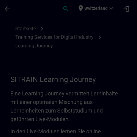
Für Hauptinhalt überspringen
Seite wurde geladen
place
expand_more
arrow_back
search
login
Switzerland
Learning Journey | SITRAIN
chevron_right
Startseite
chevron_right
Training Services for Digital Industry
Learning Journey
SITRAIN Learning Journey
Eine Learning Journey vermittelt Lerninhalte
mit einer optimalen Mischung aus
Lerneinheiten zum Selbststudium und
geführten Live-Modulen.
In den Live-Modulen lernen Sie online