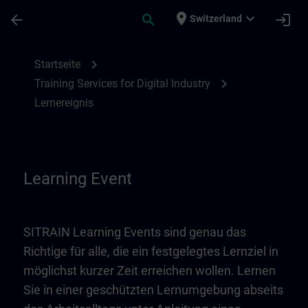
Für Hauptinhalt überspringen
Seite wurde geladen
place
expand_more
arrow_back
search
login
Switzerland
Learning Event | SITRAIN
chevron_right
Startseite
chevron_right
Training Services for Digital Industry
Lernereignis
Learning Event
SITRAIN Learning Events sind genau das
Richtige für alle, die ein festgelegtes Lernziel in
möglichst kurzer Zeit erreichen wollen. Lernen
Sie in einer geschützten Lernumgebung abseits