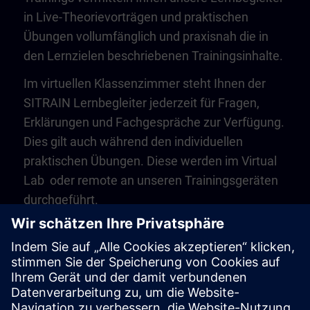
in Live-Theorievorträgen und praktischen
Übungen vollumfänglich und praxisnah die in
den Lernzielen beschriebenen Trainingsinhalte.
Im virtuellen Klassenzimmer steht Ihnen der
SITRAIN Lernbegleiter jederzeit für Fragen,
Erklärungen und Fachgespräche zur Verfügung.
Dies gilt auch während den individuellen
praktischen Übungen. Diese werden im Virtual
Lab oder remote an unseren Trainingsgeräten
durchgeführt.