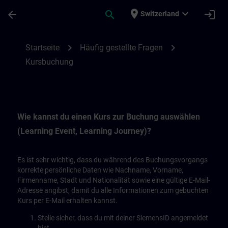
Für Hauptinhalt überspringen
Seite wurde geladen
place
expand_more
arrow_back
search
login
Switzerland
Kursbuchung | SITRAIN
chevron_right
chevron_right
Startseite
Häufig gestellte Fragen
Kursbuchung
Wie kannst du einen Kurs zur Buchung auswählen
(Learning Event, Learning Journey)?
Es ist sehr wichtig, dass du während des Buchungsvorgangs
korrekte persönliche Daten wie Nachname, Vorname,
Firmenname, Stadt und Nationalität sowie eine gültige E-Mail-
Adresse angibst, damit du alle Informationen zum gebuchten
Kurs per E-Mail erhalten kannst.
Stelle sicher, dass du mit deiner SiemensID angemeldet