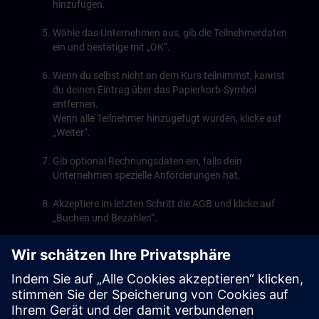
hinzufügen.
Wähle das Unternehmen aus, gib die Teilnehmerdaten
ein und bestätige mit „OK“.
Wenn du selbst nicht an dem Kurs teilnimmst, kannst
du deinen Eintrag über das Papierkorb-Symbol
entfernen.
Wenn alle Teilnehmer hinzugefügt wurden, klicke auf
„Weiter“.
Gib optional Rechnungsdaten ein, falls dein
Unternehmen spezielle Anforderungen hat.
Akzeptiere im letzten Schritt die AGB und klicke auf
„Buchen und Bezahlen“.
Deine Bestellung wurde erfolgreich aufgegeben!