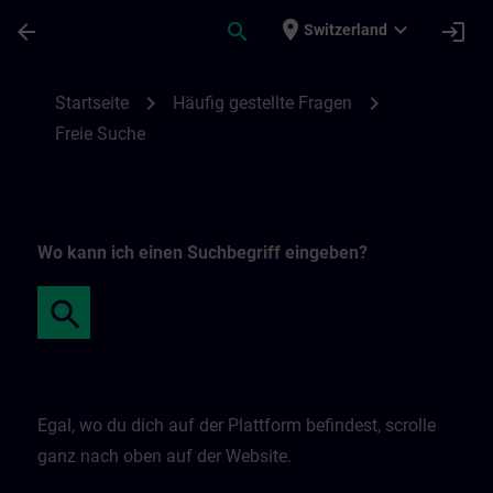
Für Hauptinhalt überspringen
Seite wurde geladen
place
expand_more
arrow_back
search
login
Switzerland
Freie Suche | SITRAIN
chevron_right
chevron_right
Startseite
Häufig gestellte Fragen
Freie Suche
Wo kann ich einen Suchbegriff eingeben?
Egal, wo du dich auf der Plattform befindest, scrolle
ganz nach oben auf der Website.