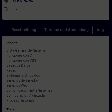
sell
ST-BWINOND
translate
ES
Beschreibung
Termine und Anmeldung
Angebot
Inhalte
Vista General del Sistema
Funciones con C
Funciones con VBS
Bases de Datos
Redes
Sistemas Distribuidos
Servicios de Servidor
Servicios Web
Comunicación entre Sistemas
Configuración Avanzada
Process Historian
Ziele