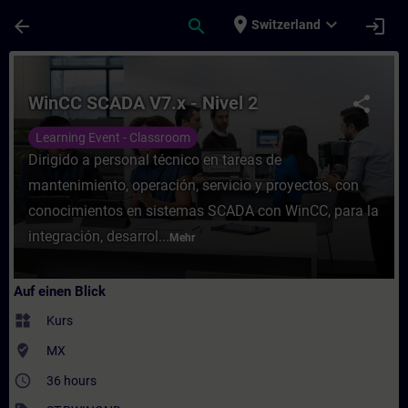
Für Hauptinhalt überspringen
Seite wurde geladen
place
expand_more
arrow_back
search
login
Switzerland
Kurs - WinCC SCADA V7.x - Nivel 2 - Traini
WinCC SCADA V7.x - Nivel 2
share
Learning Event - Classroom
Dirigido a personal técnico en tareas de
mantenimiento, operación, servicio y proyectos, con
conocimientos en sistemas SCADA con WinCC, para la
integración, desarrol...
Mehr
Auf einen Blick
widgets
Kurs
where_to_vote
MX
access_time
36 hours