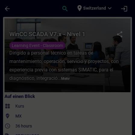
Für Hauptinhalt überspringen
Seite wurde geladen
place
expand_more
arrow_back
search
login
Switzerland
Kurs - WinCC SCADA V7.x - Nivel 1 - Traini
WinCC SCADA V7.x - Nivel 1
share
Learning Event - Classroom
Dirigido a personal técnico en tareas de
mantenimiento, operación, servicio y proyectos, con
experiencia previa con sistemas SIMATIC, para el
diagnóstico, integració...
Mehr
Auf einen Blick
widgets
Kurs
where_to_vote
MX
access_time
36 hours