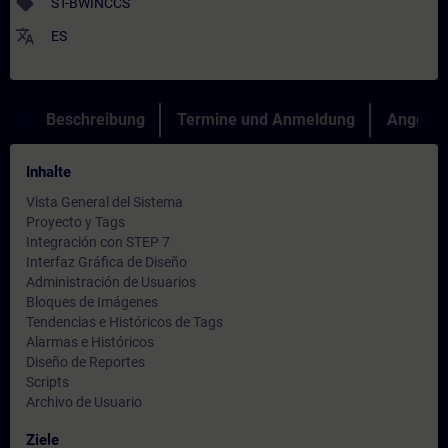
sell
ST-BWINCCS
translate
ES
Beschreibung
Termine und Anmeldung
Angebot
Inhalte
Vista General del Sistema
Proyecto y Tags
Integración con STEP 7
Interfaz Gráfica de Diseño
Administración de Usuarios
Bloques de Imágenes
Tendencias e Históricos de Tags
Alarmas e Históricos
Diseño de Reportes
Scripts
Archivo de Usuario
Ziele