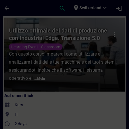
Für Hauptinhalt überspringen
Seite wurde geladen
place
expand_more
arrow_back
search
login
Switzerland
Kurs - Utilizzo ottimale dei dati di produ
Utilizzo ottimale dei dati di produzione
more_vert
con Industrial Edge. Transizione 5.0
con attestazione finale superamento
Learning Event - Classroom
esame.
Con questo corso imparerai come utilizzare e
analizzare i dati delle tue macchine e dei tuoi sistemi,
assicurandoti inoltre che il software, il sistema
operativo e l...
Mehr
Auf einen Blick
widgets
Kurs
where_to_vote
IT
access_time
2 days