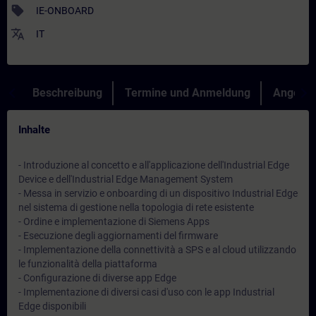
sell
IE-ONBOARD
translate
IT
Beschreibung
Termine und Anmeldung
Angebot
Inhalte
- Introduzione al concetto e all'applicazione dell'Industrial Edge
Device e dell'Industrial Edge Management System
- Messa in servizio e onboarding di un dispositivo Industrial Edge
nel sistema di gestione nella topologia di rete esistente
- Ordine e implementazione di Siemens Apps
- Esecuzione degli aggiornamenti del firmware
- Implementazione della connettività a SPS e al cloud utilizzando
le funzionalità della piattaforma
- Configurazione di diverse app Edge
- Implementazione di diversi casi d'uso con le app Industrial
Edge disponibili