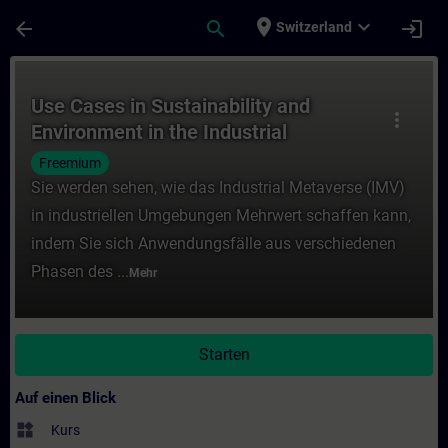
Für Hauptinhalt überspringen
Seite wurde geladen
place
expand_more
arrow_back
search
login
Switzerland
Kurs - Use Cases in Sustainability and Env
Use Cases in Sustainability and
more_vert
Environment in the Industrial
Metaverse
Freemium
Sie werden sehen, wie das Industrial Metaverse (IMV)
in industriellen Umgebungen Mehrwert schaffen kann,
indem Sie sich Anwendungsfälle aus verschiedenen
Phasen des ...
Mehr
Starten
Auf einen Blick
widgets
Kurs