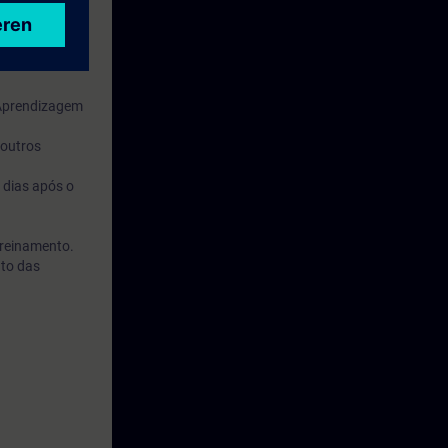
 Aprendizagem
 outros
 dias após o
treinamento.
nto das