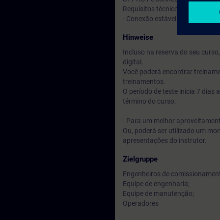
Requisitos técnicos:
- Conexão estável com a interne
Hinweise
Incluso na reserva do seu curs
digital.
Você poderá encontrar treiname
treinamentos.
O período de teste inicia 7 dia
término do curso.
- Para um melhor aproveitamento
Ou, poderá ser utilizado um mo
apresentações do instrutor.
Zielgruppe
Engenheiros de comissionamen
Equipe de engenharia;
Equipe de manutenção;
Operadores