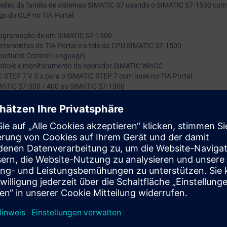
 redes da família de sistemas SIMATIC S7 usando o SIMATIC S7-1500 co
implementamos cursos selecionados como treinamentos on-lin
gs do CLP no TIA Portal
para você. Fornecemos aulas teóricas ao vivo através de nos
programação de um SIMATIC S7-1500
especialistas, que transmitem o conteúdo do curso descrito no
rramentas do TIA Portal e a tela da CPU SIMATIC S7-1500
de aprendizado de maneira prática e abrangente, utilizando n
ructured Control Language)
ntrole e monitoramento do operador SIMATIC WinCC
ambiente virtual de exercícios para exercícios práticos. Em no
 STEP 7 V 5.x para o SIMATIC STEP 7 com base no TIA Portal
aula virtual, nosso especialista também está disponível a qua
ATIC S7-300 / 400 ao SIMATIC S7-1500
io de exercícios orientados para a prática no ambiente virtual de exercí
momento durante os exercícios práticos individuais para perg
detalhadas e discussões técnicas.
ocê poderá:
ma de engenharia "TIA Portal"
onentes do sistema de automação SIMATIC S7-1500 com o TIA Portal
o de componentes TIA
ento teórico por meio de vários exercícios orientados para a prática e
 em um modelo de planta TIA. Isso consiste em um sistema de automação
os adquiridos através deste treinamento.