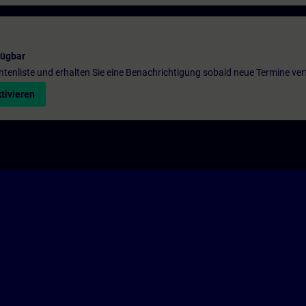
fügbar
entenliste und erhalten Sie eine Benachrichtigung sobald neue Termine ver
tivieren