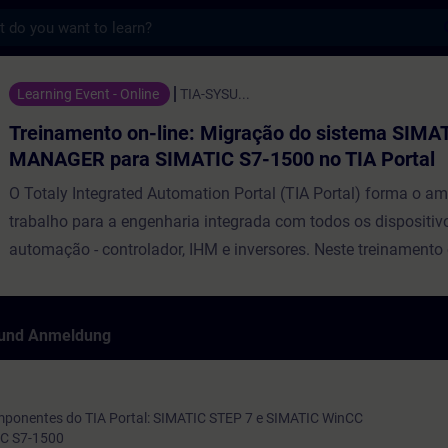
s
on-line: Migração do sistema SIMATIC MAN
Learning Event - Online
TIA-SYSU...
Treinamento on-line: Migração do sistema SIMA
MANAGER para SIMATIC S7-1500 no TIA Portal
O Totaly Integrated Automation Portal (TIA Portal) forma o am
trabalho para a engenharia integrada com todos os dispositiv
automação - controlador, IHM e inversores. Neste treinamento 
aprenderá sobre as principais diferenças entre o SIMATIC S7-3
SIMATIC S7-1500, as ferramentas de engenharia SIMATIC Man
Portal, auxiliando assim na migração de projetos da platafor
 und Anmeldung
para o TIA Portal. Você aprenderá as possibilidades da config
programação avançada de um sistema de automação SIMATI
"TIA Portal". Para fornecer o melhor suporte e treinamento po
ponentes do TIA Portal: SIMATIC STEP 7 e SIMATIC WinCC
IC S7-1500
ambiente de aprendizado pessoal (escritório próprio / escritór