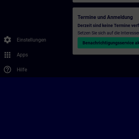
Termine und Anmeldung
Derzeit sind keine Termine ver
Setzen Sie sich auf die Interess
settings
Einstellungen
Benachrichtigungsservice ak
apps
Apps
help_outline
Hilfe