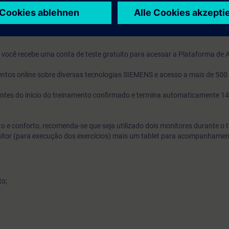
t e taxa de transferência de dados de 15Mbit/S.
o, você recebe uma conta de teste gratuito para acessar a Plataforma de
ntos online sobre diversas tecnologias SIEMENS e acesso a mais de 500
s antes do inicio do treinamento confirmado e termina automaticamente 14
 e conforto, recomenda-se que seja utilizado dois monitores durante o 
nitor (para execução dos exercícios) mais um tablet para acompanhame
to;