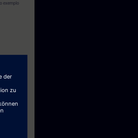
mo exemplo
e digitais
sos
s objetivos
osso
ssa sala de
lquer
cios.
untas
m nosso
 SIMATIC S7-