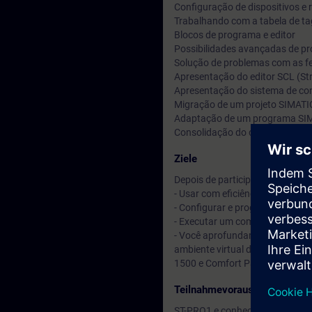
Configuração de dispositivos e
Trabalhando com a tabela de ta
Blocos de programa e editor
Possibilidades avançadas de 
Solução de problemas com as fe
Apresentação do editor SCL (St
Apresentação do sistema de co
Migração de um projeto SIMATIC
Adaptação de um programa SIM
Consolidação do conteúdo por me
Ziele
Depois de participar do curso, v
- Usar com eficiência a platafor
- Configurar e programar comp
- Executar um comissionament
- Você aprofundará seu conhecim
ambiente virtual de exercícios
1500 e Comfort Panel TP700.
Teilnahmevoraussetzung
ST-PRO1 e conhecimentos prátic