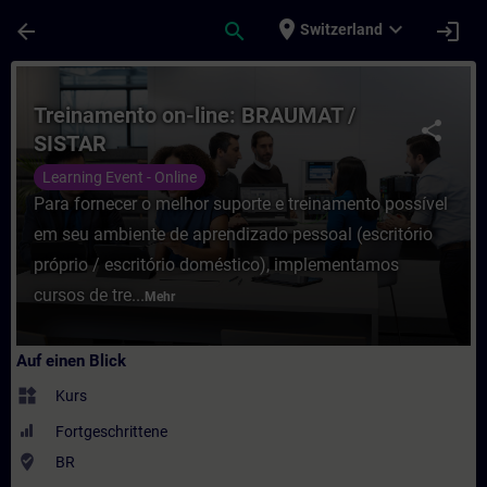
Für Hauptinhalt überspringen
Seite wurde geladen
place
expand_more
arrow_back
search
login
Switzerland
Kurs - Treinamento on-line: BRAUMAT / SIS
Treinamento on-line: BRAUMAT /
share
SISTAR
Learning Event - Online
Para fornecer o melhor suporte e treinamento possível
em seu ambiente de aprendizado pessoal (escritório
próprio / escritório doméstico), implementamos
cursos de tre...
Mehr
Auf einen Blick
widgets
Kurs
Fortgeschrittene
where_to_vote
BR