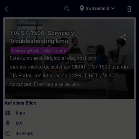
Für Hauptinhalt überspringen
Seite wurde geladen
place
expand_more
arrow_back
search
login
Switzerland
Kurs - TIA S7-1500: Servicio y Troubleshoo
TIA S7-1500: Servicio y
share
Troubleshooting kmu
Learning Event - Classroom
Este curso está dirigido al diagnóstico y
mantenimiento de sistemas SIMATIC S7-1500 usando
TIA Portal, con integración de PROFINET y WinCC
Advanced. El enfoque se ce...
Mehr
Auf einen Blick
widgets
Kurs
where_to_vote
MX
access_time
36 hours