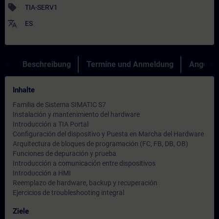
sell
TIA-SERV1
translate
ES
Beschreibung
Termine und Anmeldung
Angebot
Inhalte
Familia de Sistema SIMATIC S7
Instalación y mantenimiento del hardware
Introducción a TIA Portal
Configuración del dispositivo y Puesta en Marcha del Hardware
Arquitectura de bloques de programación (FC, FB, DB, OB)
Funciones de depuración y prueba
Introducción a comunicación entre dispositivos
Introducción a HMI
Reemplazo de hardware, backup y recuperación
Ejercicios de troubleshooting integral
Ziele