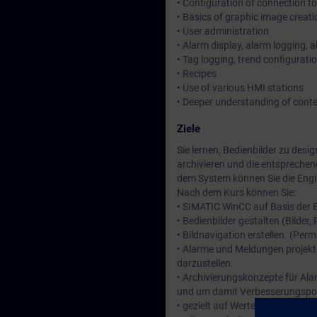
• Configuration of connection 
• Basics of graphic image creati
• User administration
• Alarm display, alarm logging, 
• Tag logging, trend configuratio
• Recipes
• Use of various HMI stations
• Deeper understanding of cont
Ziele
Sie lernen, Bedienbilder zu desi
archivieren und die entsprechen
dem System können Sie die Engi
Nach dem Kurs können Sie:
• SIMATIC WinCC auf Basis der En
• Bedienbilder gestalten (Bilder
• Bildnavigation erstellen. (Per
• Alarme und Meldungen projekt
darzustellen.
• Archivierungskonzepte für Al
und um damit Verbesserungspote
• gezielt auf Werte aus der SI