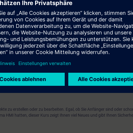
 technology
enerally into the machine-level area and SCADA systems.
with the SIMATIC WinCC Comfort and SIMATIC WinCC Advanced (both produ
se, you will work with a Comfort Panel and a Runtime Advanced PC single-
S7-1500.
, we offer the WinCC (TIA Portal) advanced course TIA-WCCM2.
 (SCADA system software based on TIA Portal), we offer the course TI
system), we offer the system course ST-BWINCCS as well as the advanc
IC WinCC V7.x, visit our Learning Path "SIMATIC WinCC V7.x".
te zu erstellen oder zu bearbeiten. Egal, ob Sie Anfänger sind oder scho
 HMI hatten, dieser Kurs zeigt Ihnen viel Neues und gibt Ihnen Sicherh