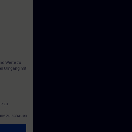
und Werte zu
eren Umgang mit
ne zu
hine zu schauen
nzeigen und