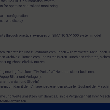
to the SIMATIC S7 automation system
on for operator control and monitoring
alarm configuration
n, trend display
ents through practical exercises on SIMATIC S7-1500 system model
gnen, zu erstellen und zu dynamisieren. Ihnen wird vermittelt, Meldungen 
den Archive zu konzipieren und zu realisieren. Durch den erlernten, sich
neering Phase effektiv nutzen.
gineering-Plattform "TIA Portal" effizient und sicher bedienen.
, Popup-Bilder und Vorlagen).
manentbereich und Slide-In)
ieren, um damit dem Anlagenbediener den aktuellen Zustand der Maschi
arme und Werte umsetzen, um damit z.B. in die Vergangenheit Ihrer Masc
ntial abzuleiten.
MATIC S7 zugreifen und diese im Bedien- und Beobachtungssystem (HMI) a