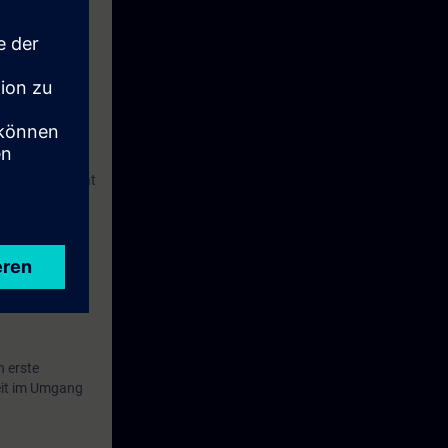
cts are based
user system that
A-WCCS.
ed course ST-
n erste
eit im Umgang