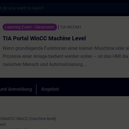
s
nCC Machine Level - Training - Schulung - 
Learning Event - Classroom
TIA-WCCM1
TIA Portal WinCC Machine Level
Wenn grundlegende Funktionen einer kleinen Maschine oder 
Prozesse einer Anlage bedient werden sollen – ist das HMI die 
zwischen Mensch und Automatisierung.
Lernen Sie Kenntnisse um Bedienbilder für Basic Panels, Comf
Mobile Panels oder die Runtime Advanced mit WinCC (TIA Port
erstellen.
 und Anmeldung
Angebot
, SIMATIC WinCC (machine-level)
Auch als Online-Trai
ject