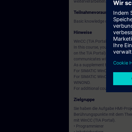
weiterverarbeiten.
Teilnahmevoraussetzung
Basic knowledge of automation
Hinweise
WinCC (TIA Portal) is divided g
In this course, you will work 
on the TIA Portal). In the cour
communicates with a SIMATIC 
As a supplement to this course
For SIMATIC WinCC Professional
For SIMATIC WinCC V7.x (SCADA 
WINOND.
For additional courses on SIMAT
Zielgruppe
Sie haben die Aufgabe HMI-Projek
Berührungspunkte mit dem Thema
mit WinCC (TIA Portal).
• Programmierer