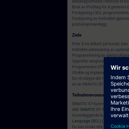
Blokkopprettelse i henhold til I
Bruk av ProDiag for å generere 
Fordypning i SCL programmerin
Fordypning av innholdet gjennom
produksjonsanlegg.
Ziele
Etter å ha deltatt på kurset, kan
Indirekte adressering av optimal
Programmering av gjenbrukbare
Opprette versjonering av blokker
Programmere STEP 7-blokker med
Utvikle og implementere interne
Du vil utdype din teoretiske kunn
av en SIMATIC S7-1500 og en vir
Teilnahmevoraussetzung
SIMATIC S7-kunnskap tilsvaren
eller
SIMATIC S7-TIA Migrering fr
Grunnleggende kunnskap om SCL
Language (SCL) (TIA-SCL1)
elle
Du kan bruke den tilgjengelige
o