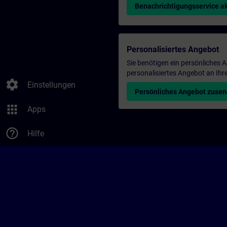
Benachrichtigungsservice ak
Personalisiertes Angebot
Sie benötigen ein persönliches
personalisiertes Angebot an Ihr
settings
Einstellungen
Persönliches Angebot zuse
apps
Apps
help_outline
Hilfe