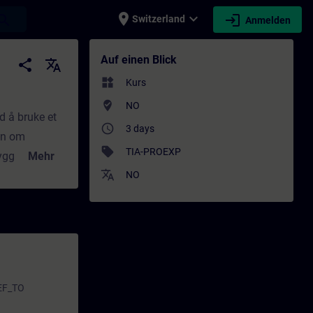
place
expand_more
login
earch
Switzerland
Anmelden
eiterbildung | SITRAIN
Auf einen Blick
share
translate
widgets
Kurs
where_to_vote
NO
d å bruke et
access_time
3 days
in om
sell
TIA-PROEXP
yggeklosser
Mehr
translate
smiljø med en
NO
kapen din om
REF_TO