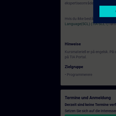
ekspertiseområde.
Hvis du ikke består denne testen
Language(SCL) (TIA-SCL1)
førs
Hinweise
Kursmateriell er på engelsk. P
på TIA Portal.
Zielgruppe
• Programmerere
Termine und Anmeldung
Derzeit sind keine Termine ver
Setzen Sie sich auf die Interess