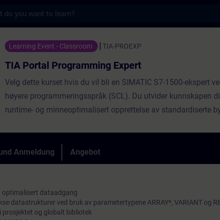
s
ogramming Expert - Training - Schulung - W
Learning Event - Classroom
TIA-PROEXP
TIA Portal Programming Expert
Velg dette kurset hvis du vil bli en SIMATIC S7-1500-ekspert ve
høyere programmeringsspråk (SCL). Du utvider kunnskapen d
runtime- og minneoptimalisert opprettelse av standardiserte b
for et bedriftsbibliotek. Ved å bruke et praksisorientert øvelse
virtuell modell av en produksjonsanlegg, vil du utdype kunns
det høyere programmeringsspråket.
 und Anmeldung
Angebot
 optimalisert dataadgang
lekse datastrukturer ved bruk av parametertypene ARRAY*, VARIANT og 
 prosjektet og globalt bibliotek