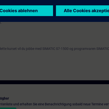
, anbefaler vi at du deltar på opplæringen
SIMATIC S7-TIA Structured Con
t.
å dette kurset vil du jobbe med SIMATIC S7-1500 og programvaren SIMATI
fügbar
entenliste und erhalten Sie eine Benachrichtigung sobald neue Termine ver