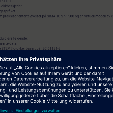
EC 61131-3
blokkbeskjeder
gsspråket
 praksisorienterte øvelser på SIMATIC S7-1500 og en virtuell modell av e
 du gjøre følgende:
iserte data
 STEP 7-blokker basert på IEC 61131-3
 og brukerbiblioteker
 programteknisk feilhåndtering og evaluering
 standarder
skap gjennom en rekke praksisorienterte øvelser i vårt virtuelle læringsmil
tuell modell av en produksjonsanlegg.
de
SIMATIC TIA Portal Programmering 2 for PLS (TIA-PRO2)
a S7 til TIA (TIA-SYSUP
og praktisk erfaring med å bruke kunnskapen.
 programmeringsspråk i henhold til kurset
SIMATIC S7-TIA Structured C
r
Online: SIMATIC S7-TIA Structured Control Language (SCL) (TIA-SCL1)
e
nline inngangstesten
for å sikre at det valgte kurset samsvarer med ditt