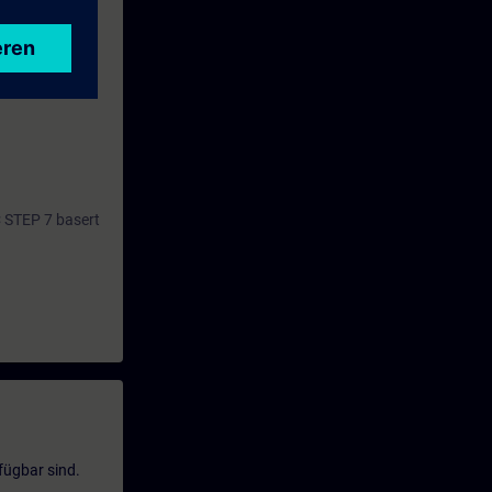
trol
C STEP 7 basert
fügbar sind.