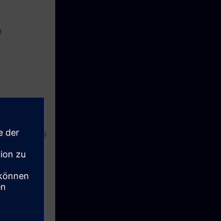
t
jø. Dette består
ontrol
r obligatorisk.