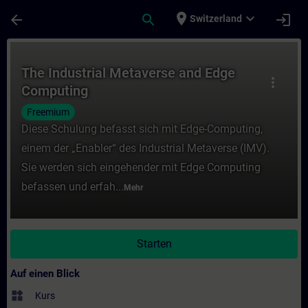
Für Hauptinhalt überspringen
Seite wurde geladen
place
expand_more
arrow_back
search
login
Switzerland
Kurs - The Industrial Metaverse and Edge 
The Industrial Metaverse and Edge
more_vert
Computing
Freemium
Diese Schulung befasst sich mit Edge-Computing,
einem der „Enabler“ des Industrial Metaverse (IMV).
Sie werden sich eingehender mit Edge Computing
befassen und erfah...
Mehr
Starten
Auf einen Blick
widgets
Kurs