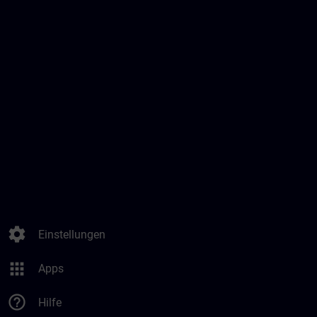
settings
Einstellungen
apps
Apps
help_outline
Hilfe