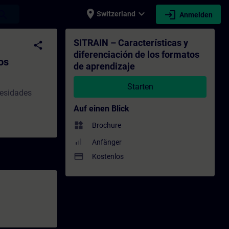
place
expand_more
login
earch
Switzerland
Anmelden
tos de aprendizaje - Training - Schulung - 
SITRAIN – Características y
share
diferenciación de los formatos
os
de aprendizaje
Starten
cesidades
Auf einen Blick
widgets
Brochure
Anfänger
payment
Kostenlos