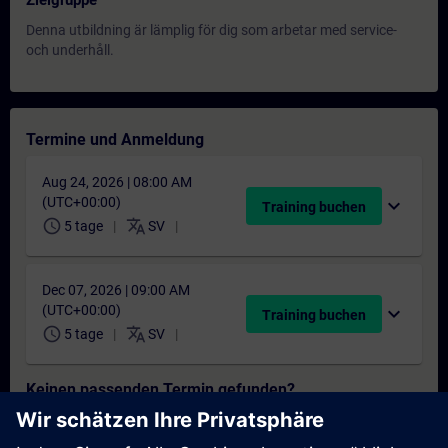
Zielgruppe
Denna utbildning är lämplig för dig som arbetar med service-
och underhåll.
Termine und Anmeldung
Aug 24, 2026 | 08:00 AM
(UTC+00:00)
expand_more
Training buchen
schedule
translate
5 tage
SV
Dec 07, 2026 | 09:00 AM
(UTC+00:00)
expand_more
Training buchen
schedule
translate
5 tage
SV
Keinen passenden Termin gefunden?
Setzen Sie sich auf die Interessentenliste und erhalten Sie eine
Benachrichtigung sobald neue Termine verfügbar sind.