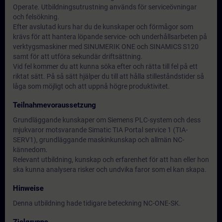
Operate. Utbildningsutrustning används för serviceövningar
och felsökning.
Efter avslutad kurs har du de kunskaper och förmågor som
krävs för att hantera löpande service- och underhållsarbeten på
verktygsmaskiner med SINUMERIK ONE och SINAMICS S120
samt för att utföra sekundär driftsättning.
Vid fel kommer du att kunna söka efter och rätta till fel på ett
riktat sätt. På så sätt hjälper du till att hålla stilleståndstider så
låga som möjligt och att uppnå högre produktivitet.
Teilnahmevoraussetzung
Grundläggande kunskaper om Siemens PLC-system och dess
mjukvaror motsvarande Simatic TIA Portal service 1 (TIA-
SERV1), grundläggande maskinkunskap och allmän NC-
kännedom.
Relevant utbildning, kunskap och erfarenhet för att han eller hon
ska kunna analysera risker och undvika faror som el kan skapa.
Hinweise
Denna utbildning hade tidigare beteckning NC-ONE-SK.