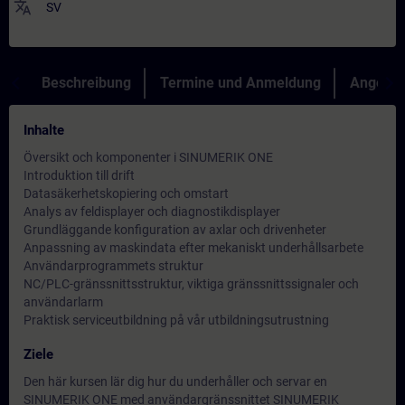
translate
SV
Beschreibung
Termine und Anmeldung
Angebot
Inhalte
Översikt och komponenter i SINUMERIK ONE
Introduktion till drift
Datasäkerhetskopiering och omstart
Analys av feldisplayer och diagnostikdisplayer
Grundläggande konfiguration av axlar och drivenheter
Anpassning av maskindata efter mekaniskt underhållsarbete
Användarprogrammets struktur
NC/PLC-gränssnittsstruktur, viktiga gränssnittssignaler och
användarlarm
Praktisk serviceutbildning på vår utbildningsutrustning
Ziele
Den här kursen lär dig hur du underhåller och servar en
SINUMERIK ONE med användargränssnittet SINUMERIK