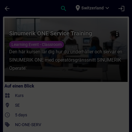
Für Hauptinhalt überspringen
Seite wurde geladen
place
expand_more
arrow_back
search
login
Switzerland
Kurs - Sinumerik ONE Service Training - Tr
Sinumerik ONE Service Training
more_vert
Learning Event - Classroom
Den här kursen lär dig hur du underhåller och servar en
SINUMERIK ONE med operatörsgränssnitt SINUMERIK
Operate.
Auf einen Blick
widgets
Kurs
where_to_vote
SE
access_time
5 days
sell
NC-ONE-SERV