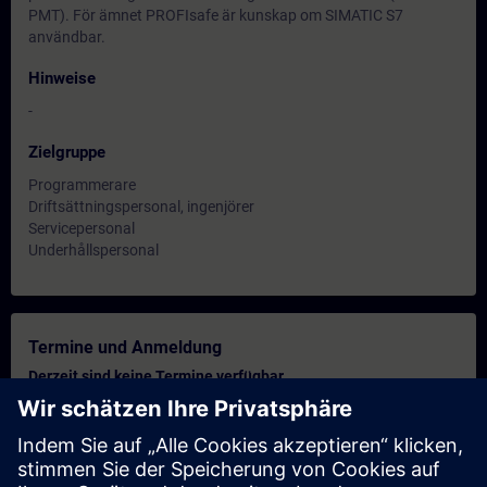
PMT). För ämnet PROFIsafe är kunskap om SIMATIC S7
användbar.
Hinweise
-
Zielgruppe
Programmerare
Driftsättningspersonal, ingenjörer
Servicepersonal
Underhållspersonal
Termine und Anmeldung
Derzeit sind keine Termine verfügbar
Setzen Sie sich auf die Interessentenliste und erhalten Sie eine
Benachrichtigung sobald neue Termine verfügbar sind.
Benachrichtigungsservice aktivieren