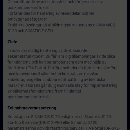
Genomförande av acceptanstest och förberedelse av
godkännandeprotokoll
Förfaranden för hantering av reservdelar och vid
ombyggnadsåtgärder
Praktiska övningar på utbildningsutrustning med SINAMICS
S120 och SIMATIC F-CPU
Ziele
I kursen lär du dig hantering av drivbaserade
säkerhetsfunktioner. Du får lära dig tillämpningar av de olika
funktionerna och kan parameterisera dem med hjälp av
Startdrive i TIA Portal. Därför använder du fördelarna jämfört
med konventionell säkerhetsteknik, såsom minskad
kabeldragning eller snabbare driftsättning av identiska
maskiner. I kursen går du igenom alla steg för implementering
av säkerhetsfunktionerna fram till slutligt
godkännandeprotokoll.
Teilnahmevoraussetzung
Kunskap om SINAMICS S120 enligt kursen Sinamics S120
startup & service (DR-S12-PM) eller Sinamics S120
parametrisering och idriftsättning/service i TIA Portal (DR-S12-