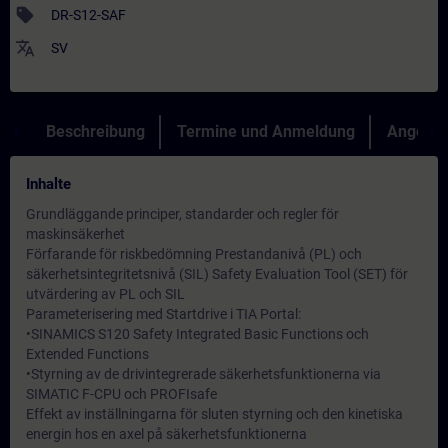
sell
DR-S12-SAF
translate
SV
Beschreibung
Termine und Anmeldung
Angebot
Inhalte
Grundläggande principer, standarder och regler för
maskinsäkerhet
Förfarande för riskbedömning Prestandanivå (PL) och
säkerhetsintegritetsnivå (SIL) Safety Evaluation Tool (SET) för
utvärdering av PL och SIL
Parameterisering med Startdrive i TIA Portal:
•SINAMICS S120 Safety Integrated Basic Functions och
Extended Functions
•Styrning av de drivintegrerade säkerhetsfunktionerna via
SIMATIC F-CPU och PROFIsafe
Effekt av inställningarna för sluten styrning och den kinetiska
energin hos en axel på säkerhetsfunktionerna