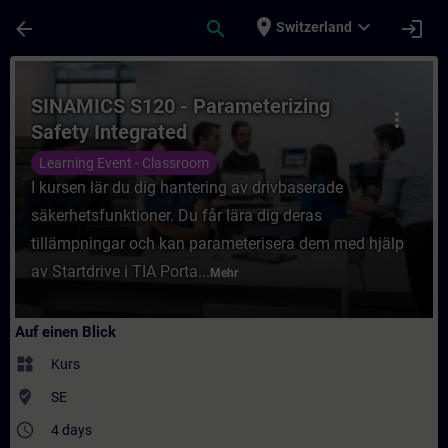
Für Hauptinhalt überspringen
Seite wurde geladen
place
expand_more
arrow_back
search
login
Switzerland
Kurs - SINAMICS S120 - Parameterizing Saf
SINAMICS S120 - Parameterizing
more_vert
Safety Integrated
Learning Event - Classroom
I kursen lär du dig hantering av drivbaserade
säkerhetsfunktioner. Du får lära dig deras
tillämpningar och kan parameterisera dem med hjälp
av Startdrive i TIA Porta...
Mehr
Auf einen Blick
widgets
Kurs
where_to_vote
SE
access_time
4 days