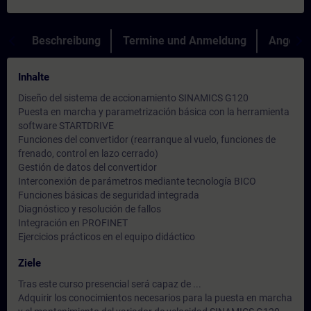
Beschreibung
Termine und Anmeldung
Angebot
Inhalte
Diseño del sistema de accionamiento SINAMICS G120
Puesta en marcha y parametrización básica con la herramienta
software STARTDRIVE
Funciones del convertidor (rearranque al vuelo, funciones de
frenado, control en lazo cerrado)
Gestión de datos del convertidor
Interconexión de parámetros mediante tecnología BICO
Funciones básicas de seguridad integrada
Diagnóstico y resolución de fallos
Integración en PROFINET
Ejercicios prácticos en el equipo didáctico
Ziele
Tras este curso presencial será capaz de ...
Adquirir los conocimientos necesarios para la puesta en marcha