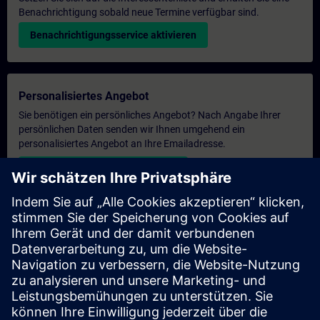
Benachrichtigung sobald neue Termine verfügbar sind.
Benachrichtigungsservice aktivieren
Personalisiertes Angebot
Sie benötigen ein persönliches Angebot? Nach Angabe Ihrer
persönlichen Daten senden wir Ihnen umgehend ein
personalisiertes Angebot an Ihre Emailadresse.
Persönliches Angebot zusenden
Anfrage Exklusivtraining
Haben Sie Bedarf an einem höheren Schulungsangebot und
brauchen ein exklusives Training – entweder vor Ort bei Ihnen,
virtuell oder in einem SITRAIN Trainingscenter? Nachdem Sie
uns Ihre persönlichen Daten und Ihren Trainingsbedarf
übermittelt haben, bekommen Sie von uns ein Angebot für eine
exklusive Schulung.