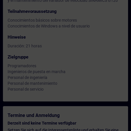
y el mantenimiento del variador de velocidad SINAMICS G120
Teilnahmevoraussetzung
Conocimientos básicos sobre motores
Conocimientos de Windows a nivel de usuario
Hinweise
Duración: 21 horas
Zielgruppe
Programadores
Ingenieros de puesta en marcha
Personal de ingeniería
Personal de mantenimiento
Personal de servicio
Termine und Anmeldung
Derzeit sind keine Termine verfügbar
Setzen Sie sich auf die Interessentenliste und erhalten Sie eine