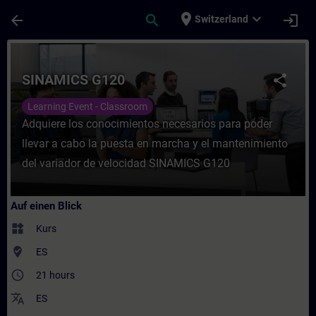
Für Hauptinhalt überspringen
Seite wurde geladen
place
expand_more
arrow_back
search
login
Switzerland
Kurs - SINAMICS G120 - Training - Schulun
SINAMICS G120
share
Learning Event - Classroom
Adquiere los conocimientos necesarios para poder
llevar a cabo la puesta en marcha y el mantenimiento
del variador de velocidad SINAMICS G120
Auf einen Blick
widgets
Kurs
where_to_vote
ES
access_time
21 hours
translate
ES