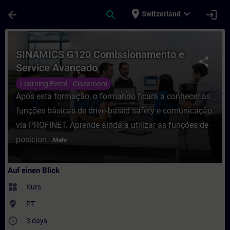
Für Hauptinhalt überspringen
Seite wurde geladen
place
expand_more
arrow_back
search
login
Switzerland
Kurs - SINAMICS G120 Comissionamento e 
SINAMICS G120 Comissionamento e
share
Service Avançado
Learning Event - Classroom
Após esta formação, o formando ficará a conhecer as
funções básicas de drive-based safety e comunicação
via PROFINET. Aprende ainda a utilizar as funções de
posicion...
Mehr
Auf einen Blick
widgets
Kurs
where_to_vote
PT
access_time
3 days