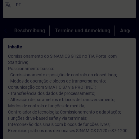
translate
PT
Beschreibung
Termine und Anmeldung
Angebot
Inhalte
Comissionamento do SINAMICS G120 no TIA Portal com
Startdrive;
Posicionamento básico:
- Comissionamento e posição de controlo do closed-loop;
- Modos de operação e blocos de transversamento;
Comunicação com SIMATIC S7 via PROFINET;
- Transferência dos dados de processamento;
- Alteração de parâmetros e blocos de transversamento;
Modos de controlo e funções de medida;
Controlador de tecnologia: Comissionamento e adaptação;
Funções drive-based safety via terminais;
Interconexão dos sinais com blocos de funções livres;
Exercícios práticos nas democases SINAMICS G120 e S7-1200.