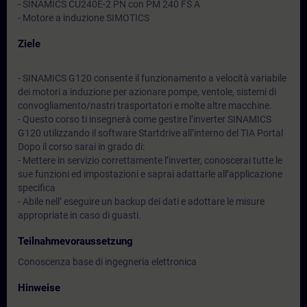
- SINAMICS CU240E-2 PN con PM 240 FS A
- Motore a induzione SIMOTICS
Ziele
- SINAMICS G120 consente il funzionamento a velocità variabile
dei motori a induzione per azionare pompe, ventole, sistemi di
convogliamento/nastri trasportatori e molte altre macchine.
- Questo corso ti insegnerà come gestire l’inverter SINAMICS
G120 utilizzando il software Startdrive all’interno del TIA Portal
Dopo il corso sarai in grado di:
- Mettere in servizio correttamente l’inverter, conoscerai tutte le
sue funzioni ed impostazioni e saprai adattarle all’applicazione
specifica
- Abile nell’ eseguire un backup dei dati e adottare le misure
appropriate in caso di guasti.
Teilnahmevoraussetzung
Conoscenza base di ingegneria elettronica
Hinweise