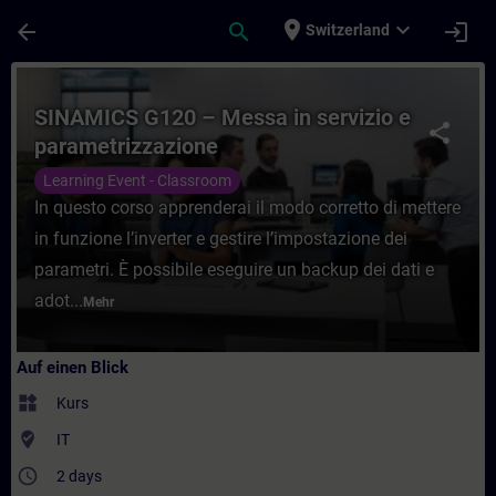
Für Hauptinhalt überspringen
Seite wurde geladen
place
expand_more
arrow_back
search
login
Switzerland
Kurs - SINAMICS G120 – Messa in servizio 
SINAMICS G120 – Messa in servizio e
share
parametrizzazione
Learning Event - Classroom
In questo corso apprenderai il modo corretto di mettere
in funzione l’inverter e gestire l’impostazione dei
parametri. È possibile eseguire un backup dei dati e
adot...
Mehr
Auf einen Blick
widgets
Kurs
where_to_vote
IT
access_time
2 days