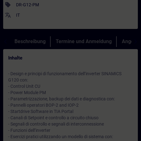
sell
DR-G12-PM
translate
IT
Beschreibung
Termine und Anmeldung
Angebot
Inhalte
- Design e principi di funzionamento dell’inverter SINAMICS
G120 con:
- Control Unit CU
- Power Module PM
- Parametrizzazione, backup dei dati e diagnostica con:
- Pannelli operatori BOP-2 and IOP-2
- Startdrive Software in TIA Portal
- Canali di Setpoint e controllo a circuito chiuso
- Segnali di controllo e segnali di interconnessione
- Funzioni dell’inverter
- Esercizi pratici utilizzando un modello di sistema con: