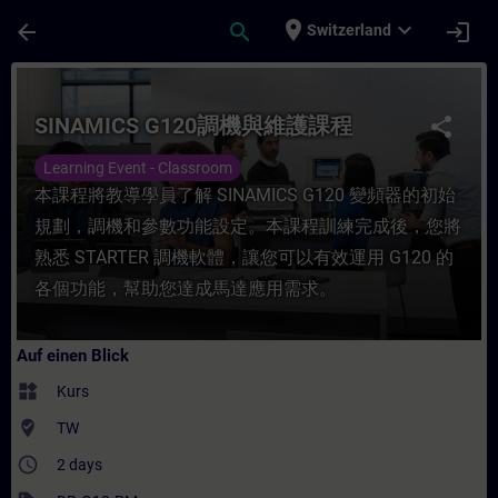
Für Hauptinhalt überspringen
Seite wurde geladen
place
expand_more
arrow_back
search
login
Switzerland
Kurs - SINAMICS G120調機與維護課程 - Trainin
SINAMICS G120調機與維護課程
share
Learning Event - Classroom
本課程將教導學員了解 SINAMICS G120 變頻器的初始
規劃，調機和參數功能設定。本課程訓練完成後，您將
熟悉 STARTER 調機軟體，讓您可以有效運用 G120 的
各個功能，幫助您達成馬達應用需求。
Auf einen Blick
widgets
Kurs
where_to_vote
TW
access_time
2 days