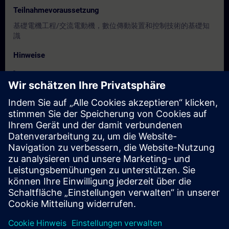
Teilnahmevoraussetzung
基礎電機工程/交流電動機，數位傳動裝置和控制技術的基礎知
識
Hinweise
-
Zielgruppe
服務/維護工程人員、調機/試俥工程人員
Termine und Anmeldung
Derzeit sind keine Termine verfügbar
Setzen Sie sich auf die Interessentenliste und erhalten Sie eine
Benachrichtigung sobald neue Termine verfügbar sind.
Benachrichtigungsservice aktivieren