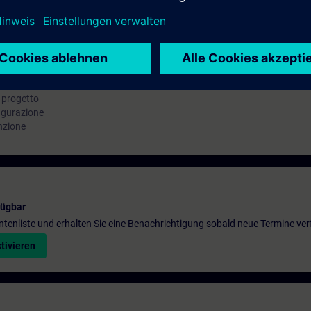
i progetto
figurazione
nzione
fügbar
entenliste und erhalten Sie eine Benachrichtigung sobald neue Termine ver
tivieren