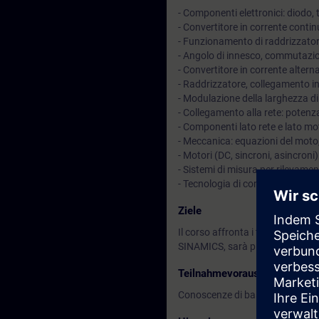
- Componenti elettronici: diodo, t
- Convertitore in corrente cont
- Funzionamento di raddrizzatori
- Angolo di innesco, commutazio
- Convertitore in corrente alter
- Raddrizzatore, collegamento in
- Modulazione della larghezza di
- Collegamento alla rete: potenz
- Componenti lato rete e lato motore
- Meccanica: equazioni del moto,
- Motori (DC, sincroni, asincro
- Sistemi di misura per rilevamen
- Tecnologia di controllo: regolato
Ziele
Il corso affronta i temi in modo 
SINAMICS, sarà più facile compren
Teilnahmevoraussetzung
Conoscenze di base in ingegneria