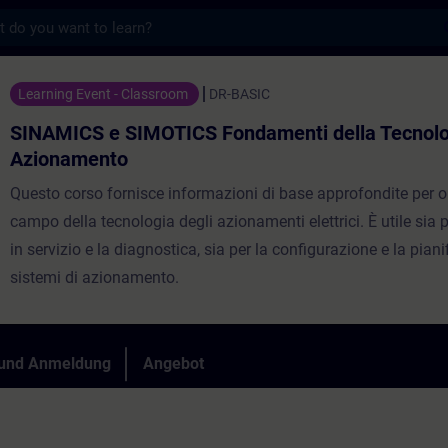
s
IMOTICS Fondamenti della Tecnologia di A
Learning Event - Classroom
DR-BASIC
SINAMICS e SIMOTICS Fondamenti della Tecnolo
Azionamento
Questo corso fornisce informazioni di base approfondite per o
campo della tecnologia degli azionamenti elettrici. È utile sia 
in servizio e la diagnostica, sia per la configurazione e la piani
sistemi di azionamento.
 und Anmeldung
Angebot