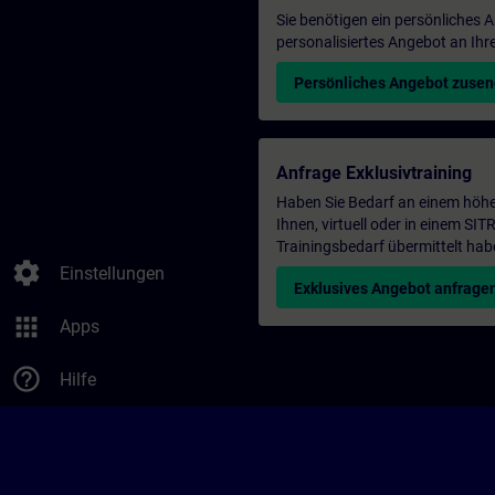
Sie benötigen ein persönliches
personalisiertes Angebot an Ihr
Persönliches Angebot zuse
Anfrage Exklusivtraining
Haben Sie Bedarf an einem höhe
Ihnen, virtuell oder in einem S
Trainingsbedarf übermittelt hab
settings
Einstellungen
Exklusives Angebot anfrage
apps
Apps
help_outline
Hilfe