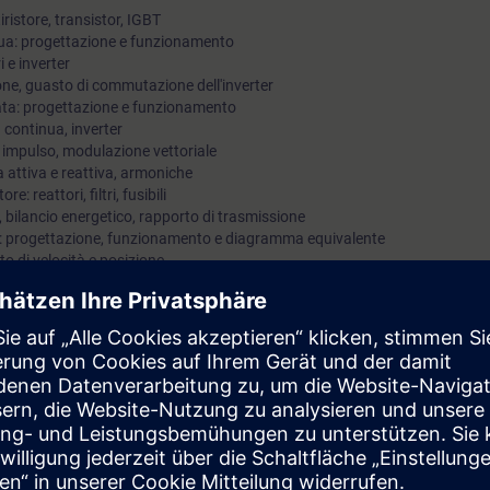
iristore, transistor, IGBT
inua: progettazione e funzionamento
 e inverter
ne, guasto di commutazione dell'inverter
nata: progettazione e funzionamento
 continua, inverter
 impulso, modulazione vettoriale
a attiva e reattiva, armoniche
: reattori, filtri, fusibili
 bilancio energetico, rapporto di trasmissione
ni): progettazione, funzionamento e diagramma equivalente
to di velocità e posizione
ri, anelli di controllo, criteri di ottimizzazione
generale, indipendentemente dai prodotti specifici. In corsi successivi sui 
dere i dettagli e il loro contesto.
 elettrica