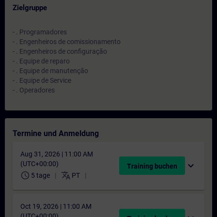
Zielgruppe
- . Programadores
- . Engenheiros de comissionamento
- . Engenheiros de configuração
- . Equipe de reparo
- . Equipe de manutenção
- . Equipe de Service
- . Operadores
Termine und Anmeldung
Aug 31, 2026 | 11:00 AM
(UTC+00:00)
expand_more
Training buchen
schedule
translate
5 tage
PT
Oct 19, 2026 | 11:00 AM
(UTC+00:00)