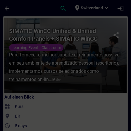
Für Hauptinhalt überspringen
Seite wurde geladen
place
expand_more
arrow_back
search
login
Switzerland
Kurs - SIMATIC WinCC Unified & Unified C
SIMATIC WinCC Unified & Unified
share
Comfort Panels + SIMATIC WinCC
Unified para PC-Systems
Learning Event - Classroom
Para fornecer o melhor suporte e treinamento possível
em seu ambiente de aprendizado pessoal (escritório),
implementamos cursos selecionados como
treinamentos on-lin...
Mehr
Auf einen Blick
widgets
Kurs
where_to_vote
BR
access_time
5 days