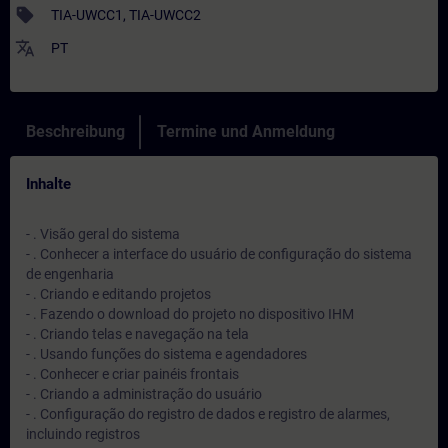
sell
TIA-UWCC1, TIA-UWCC2
translate
PT
Beschreibung
Termine und Anmeldung
Inhalte
- . Visão geral do sistema
- . Conhecer a interface do usuário de configuração do sistema
de engenharia
- . Criando e editando projetos
- . Fazendo o download do projeto no dispositivo IHM
- . Criando telas e navegação na tela
- . Usando funções do sistema e agendadores
- . Conhecer e criar painéis frontais
- . Criando a administração do usuário
- . Configuração do registro de dados e registro de alarmes,
incluindo registros