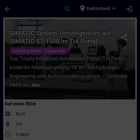
Für Hauptinhalt überspringen
Seite wurde geladen
place
expand_more
arrow_back
search
login
Switzerland
Kurs - SIMATIC System-Umsteigerkurs auf 
SIMATIC System-Umsteigerkurs auf
share
SIMATIC S7-1500 im TIA Portal
Learning Event - Classroom
Das Totally Integrated Automation Portal (TIA Portal)
bildet die Arbeitsumgebung für ein durchgängiges
Engineering aller Automatisierungsgeräte – Controller,
HMIs un...
Mehr
Auf einen Blick
widgets
Kurs
where_to_vote
CH
access_time
5 days