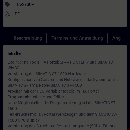
sell
TIA-SYSUP
translate
DE
Beschreibung
Termine und Anmeldung
Angebot
Inhalte
Engineering Tools TIA Portal: SIMATIC STEP 7 und SIMATIC
WinCC
Vorstellung der SIMATIC S7-1500 Hardware
Konfiguration von Geräten und Netzwerken der Systemfamilie
SIMATIC S7 am Beispiel SIMATIC S7-1500
Arbeiten mit der PLC-Variablentabelle im TIA Portal
Programmbausteine und Editor
Neue Möglichkeiten der Programmierung bei der SIMATIC S7-
1500:
Fehlersuche mit TIA Portal Werkzeugen und dem SIMATIC S7-
1500 CPU-Display
Vorstellung des Structured Control Language (SCL) - Editors