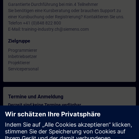
Garantierte Durchführung bei min.4 Teilnehmer
Sie benötigen eine Kursberatung oder brauchen Support zu
einer Kursbuchung oder Registrierung? Kontaktieren Sie uns.
Telefon +41 (0)848 822 800
E-Mail: training-industry.ch@siemens.com
Zielgruppe
Programmierer
Inbetriebsetzer
Projektierer
Servicepersonal
Termine und Anmeldung
Derzeit sind keine Termine verfügbar
Setzen Sie sich auf die Interessentenliste und erhalten Sie eine
Benachrichtigung sobald neue Termine verfügbar sind.
Benachrichtigungsservice aktivieren