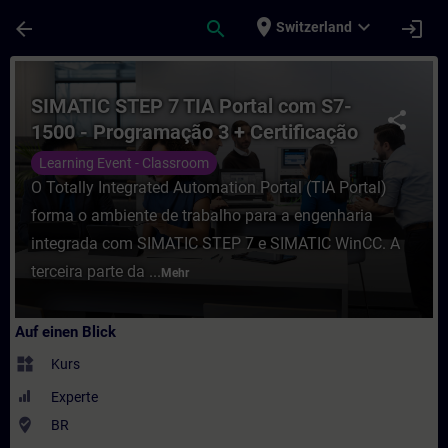
Für Hauptinhalt überspringen
Seite wurde geladen
place
expand_more
arrow_back
search
login
Switzerland
Kurs - SIMATIC STEP 7 TIA Portal com S7-
SIMATIC STEP 7 TIA Portal com S7-
share
1500 - Programação 3 + Certificação
para Programadores no TIA Portal
Learning Event - Classroom
(CPT-FAP)
O Totally Integrated Automation Portal (TIA Portal)
forma o ambiente de trabalho para a engenharia
integrada com SIMATIC STEP 7 e SIMATIC WinCC. A
terceira parte da ...
Mehr
Auf einen Blick
widgets
Kurs
Experte
where_to_vote
BR