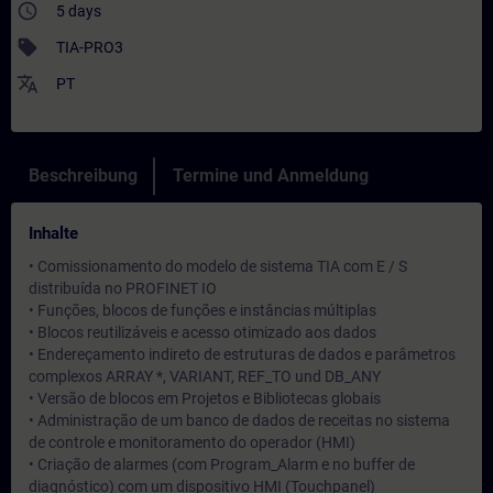
access_time
5 days
sell
TIA-PRO3
translate
PT
Beschreibung
Termine und Anmeldung
Inhalte
• Comissionamento do modelo de sistema TIA com E / S
distribuída no PROFINET IO
• Funções, blocos de funções e instâncias múltiplas
• Blocos reutilizáveis e acesso otimizado aos dados
• Endereçamento indireto de estruturas de dados e parâmetros
complexos ARRAY *, VARIANT, REF_TO und DB_ANY
• Versão de blocos em Projetos e Bibliotecas globais
• Administração de um banco de dados de receitas no sistema
de controle e monitoramento do operador (HMI)
• Criação de alarmes (com Program_Alarm e no buffer de
diagnóstico) com um dispositivo HMI (Touchpanel)