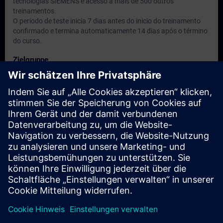
tecnologias SIEMENS e acesso a mais de 500 outros
treinamentos.
O período de teste inicia 7 dias antes do inicio do treinamento
confirmado e termina automaticamente 14 dias após o término
do curso.
Zielgruppe
• Programadores
• Engenheiros de comissionamento
• Equipe de engenharia
Termine und Anmeldung
Derzeit sind keine Termine verfügbar
Setzen Sie sich auf die Interessentenliste und erhalten Sie eine
Benachrichtigung sobald neue Termine verfügbar sind.
Benachrichtigungsservice aktivieren