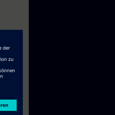
IMATIC STEP 7
)
mering 1 eller