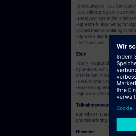
- Introduksjon til SCL-funksjoner
- SCL editor, program eksempler
- Datatyper, operander, indekser
- Opprette funksjoner og funksj
- Arbeid med variabler og symbo
- Opprette, distribuere og test
- Testfunksjoner, diagnostikk o
Ziele
Totally Integrated Automation P
og SIMATIC WinCC.
Etter kurset vil man kunne:
- Lese, forstår, utvide, teste 
- Raskere opprette program for 
- Gjøre mer effektivt vedlikeho
Teilnahmevoraussetzung
Kunnskap tilsvarende ett av våre
praktisk erfaring innen program
Hinweise