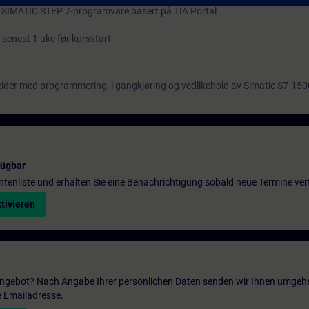
 SIMATIC STEP 7-programvare basert på TIA Portal
senest 1 uke før kursstart.
eider med programmering, i gangkjøring og vedlikehold av Simatic S7-150
fügbar
entenliste und erhalten Sie eine Benachrichtigung sobald neue Termine ver
tivieren
 Angebot? Nach Angabe Ihrer persönlichen Daten senden wir Ihnen umgeh
e Emailadresse.