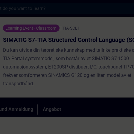
s
A Structured Control Language (SCL) - Tra
Learning Event - Classroom
TIA-SCL1
SIMATIC S7-TIA Structured Control Language (S
Du kan utvide din teroretiske kunnskap med tallrike praktiske 
TIA Portal systemmodel, som består av et SIMATIC-S7-1500
automasjonssystem, ET200SP distibuert I/O, touchpanel TP70
frekvensomformeren SINAMICS G120 og en liten model av et
transportbånd.
 und Anmeldung
Angebot