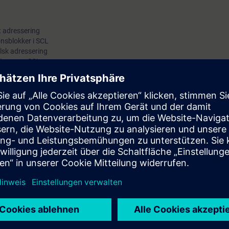
t adressering
onsblokker i SCL
lsk adressering
e dine egne SCL-programmer
g alarmstatusfunksjoner online
ortal (TIA Portal) danner arbeidsmiljøet for integrert engineering med S
og starte basis-programmer skrevet med høynivå programmeringsspråk(SCL
basisapplikasjoner
ld på basisprogram, sammenlignet med bruk av Statement List(STL)
 kurs: Simatic TIA Portal migrering fra Step7, Simatic TIA Portal Program
mering eller i gangkjøring av anlegg med TIA Portal er nødvendig.