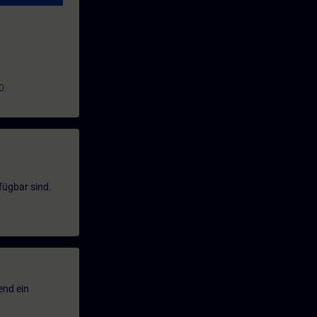
0.
fügbar sind.
end ein