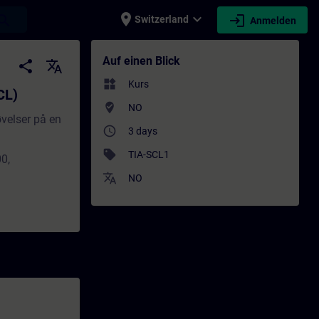
place
expand_more
login
earch
Switzerland
Anmelden
ining - Schulung - Weiterbildung | SITRAIN
Auf einen Blick
share
translate
widgets
Kurs
CL)
where_to_vote
NO
øvelser på en
access_time
3 days
sell
TIA-SCL1
0,
translate
NO