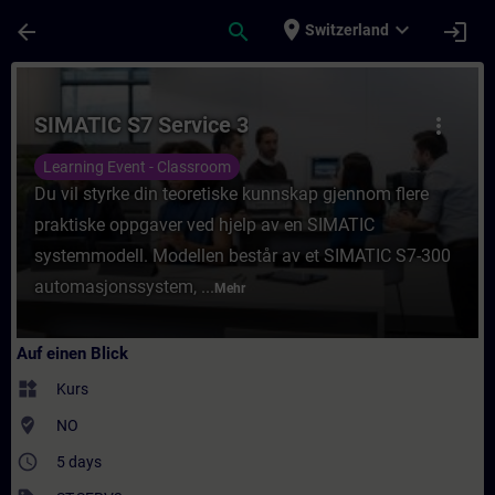
Für Hauptinhalt überspringen
Seite wurde geladen
place
expand_more
arrow_back
search
login
Switzerland
Kurs - SIMATIC S7 Service 3 - Training - S
SIMATIC S7 Service 3
more_vert
Learning Event - Classroom
Du vil styrke din teoretiske kunnskap gjennom flere
praktiske oppgaver ved hjelp av en SIMATIC
systemmodell. Modellen består av et SIMATIC S7-300
automasjonssystem, ...
Mehr
Auf einen Blick
widgets
Kurs
where_to_vote
NO
access_time
5 days