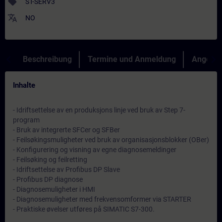
sell
ST-SERV3
translate
NO
Beschreibung
Termine und Anmeldung
Angebot
Inhalte
- Idriftsettelse av en produksjons linje ved bruk av Step 7-
program
- Bruk av integrerte SFCer og SFBer
- Feilsøkingsmuligheter ved bruk av organisasjonsblokker (OBer)
- Konfigurering og visning av egne diagnosemeldinger
- Feilsøking og feilretting
- Idriftsettelse av Profibus DP Slave
- Profibus DP diagnose
- Diagnosemuligheter i HMI
- Diagnosemuligheter med frekvensomformer via STARTER
- Praktiske øvelser utføres på SIMATIC S7-300.