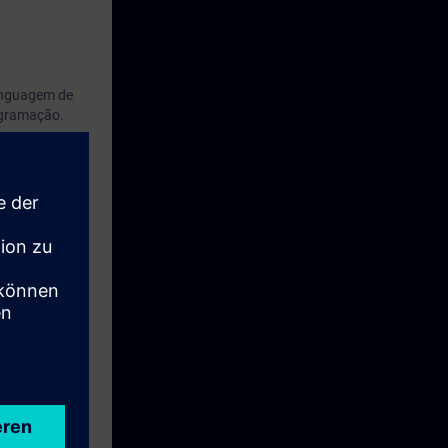
linguagem de
ogramação.