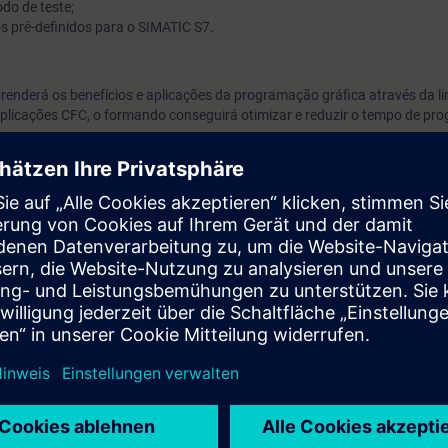
do de teste;
s pré-definidos para o SIMATIC S7.
enderá os benefícios e aplicações da programação gráfica através da 
licações CFC, o formando conseguirá otimizar e reduzir o tempo de pr
ntos de SIMATIC S7 equivalentes aos cursos ST-SERV2 ou ST-PRO2.
to;