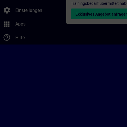
Trainingsbedarf übermittelt hab
settings
Einstellungen
Exklusives Angebot anfrage
apps
Apps
help_outline
Hilfe