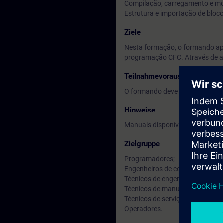
Compilação, carregamento e mo
Estrutura e importação de bloco
Ziele
Nesta formação, o formando apr
programação CFC. Através de ap
Teilnahmevoraussetzung
O formando deve ter conhecime
Hinweise
Manuais disponíveis em Inglês.
Zielgruppe
Programadores;
Engenheiros de comissionamen
Técnicos de engenharia;
Técnicos de manutenção;
Técnicos de serviço;
Operadores.