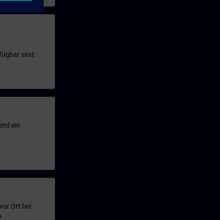
fügbar sind.
end ein
or Ort bei
n