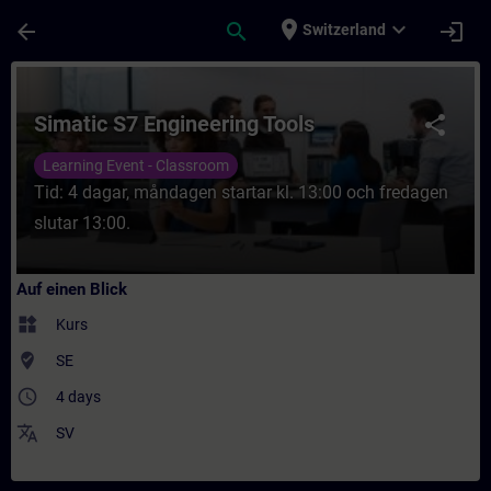
Für Hauptinhalt überspringen
Seite wurde geladen
place
expand_more
arrow_back
search
login
Switzerland
Kurs - Simatic S7 Engineering Tools - Trai
Simatic S7 Engineering Tools
share
Learning Event - Classroom
Tid: 4 dagar, måndagen startar kl. 13:00 och fredagen
slutar 13:00.
Auf einen Blick
widgets
Kurs
where_to_vote
SE
access_time
4 days
translate
SV