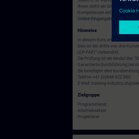
SIMATIC S7-Kenntnisse entspre
Ihnen steht ein Online-Eingangs
Kompetenzen entspricht.
Online-Eingangstest ST-PRO3
.
Hinweise
In diesem Kurs arbeiten Sie mit
Dies ist der dritte von drei Kur
(CP-FAP)" vorbereitet.
Die Prüfung ist ein Modul des "S
Garantierte Durchführung bei m
Sie benötigen eine Kursberatun
Telefon +41 (0)848 822 800
E-Mail: training-industry.ch@s
Zielgruppe
Programmierer
Inbetriebsetzer
Projektierer