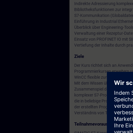
Indirekte Adressierung komplex
Bibliotheksfunktionen zur integ
S7-Kommunikation (Globaldate
Einführung in Industrial Etherne
Überblick über Engineering-Tool
Verwaltung einer Rezeptur-Date
Einsatz von PROFINET IO mit S
Vertiefung der Inhalte durch p
Ziele
Der Kurs richtet sich an Anwen
Programmierkursen erweitern un
WinCC flexible zur Rezepturver
Mit dem Wissen über Totally Int
Zusammenspiel der einzelnen Ko
komplexer S7-Programme. Am Bei
die in beliebige Programme inte
der erstellten Programme und v
Verständnis von Totally Integr
Teilnahmevoraussetzung