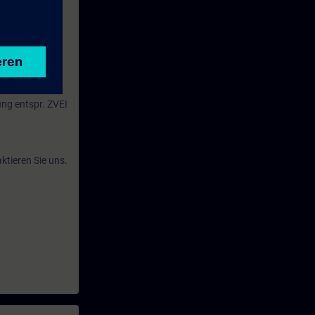
se.
e Kurs Ihren
ung entspr. ZVEI
ktieren Sie uns.