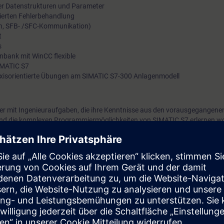
er Datenstrukturen und Parameter
rierten Fehlerbehandlung
n, SFB- /SFC-Kommunikation)
t
s
nbank mit WinCC flexible
IMATIC S7
raxisorientierte Übungen am SIMATIC S7-300 Anlagenmodell
der mit Ingenieuraufgaben, die ihre Kenntnisse aus den vorausgegangene
d die komplexen Programmiermöglichkeiten von SIMATIC S7 erlernen wol
waltung und nehmen dezentrale Peripherie mit PROFINET IO in Betrieb.
egrated Automation betrachten Sie Ihre Anlage ganzheitlich und verstehe
mponenten. Nach dem Kurs beherrschen Sie die Strukturierung und Erst
spiel einer Bearbeitungsstrasse lernen Sie wiederverwendbare Bausteine
grierbar sind. Der Aufwand für die Anlagenprojektierung sinkt durch die S
erkürzt so die Engineeringphase. Ferner gewinnen Sie durch das umfass
ated Automation neue Impulse und Ideen zur Produktionsoptimierung.