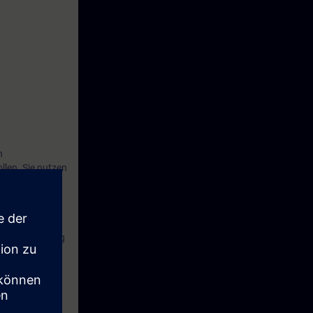
n
len. Sie nutzen
n das
ellung
 zu erstellen,
tandardisierung
ende