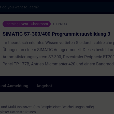
s
00/400 Programmierausbildung 3 - Training
Learning Event - Classroom
ST-PRO3
SIMATIC S7-300/400 Programmierausbildung 3
Ihr theoretisch erlerntes Wissen vertiefen Sie durch zahlreiche
Übungen an einem SIMATIC-Anlagenmodell. Dieses besteht a
Automatisierungssystem S7-300, Dezentraler Peripherie ET20
Panel TP 177B, Antrieb Micromaster 420 und einem Bandmode
 und Anmeldung
Angebot
und Multi-Instanzen (am Beispiel einer Bearbeitungsstraße)
lexer Datenstrukturen