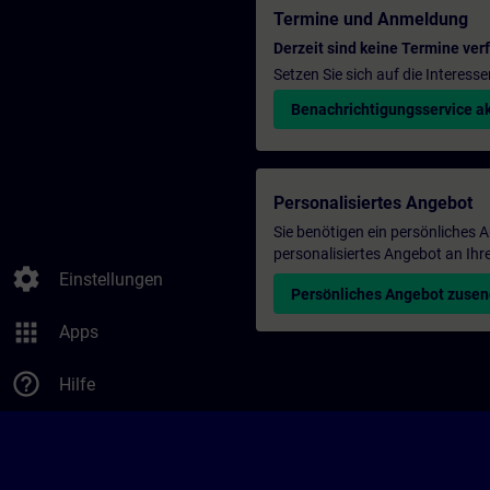
Termine und Anmeldung
Derzeit sind keine Termine ver
Setzen Sie sich auf die Interess
Benachrichtigungsservice ak
Personalisiertes Angebot
Sie benötigen ein persönliches
personalisiertes Angebot an Ihr
settings
Einstellungen
Persönliches Angebot zuse
apps
Apps
help_outline
Hilfe