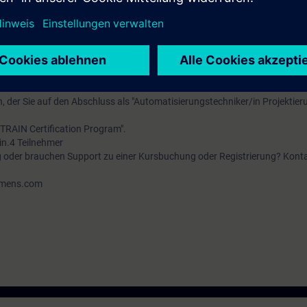
chend ST-PRO2 und praktische Erfahrung in der Anwendung der Kenntnis
test zur Verfügung, mit dem Sie sicherstellen, dass der von Ihnen gewählt
 der SIMATIC STEP 7 V5.x Software.
sen, der Sie auf den Abschluss als "Automatisierungstechniker/in Projektier
ITRAIN Certification Program".
in.4 Teilnehmer
g oder brauchen Support zu einer Kursbuchung oder Registrierung? Konta
iemens.com