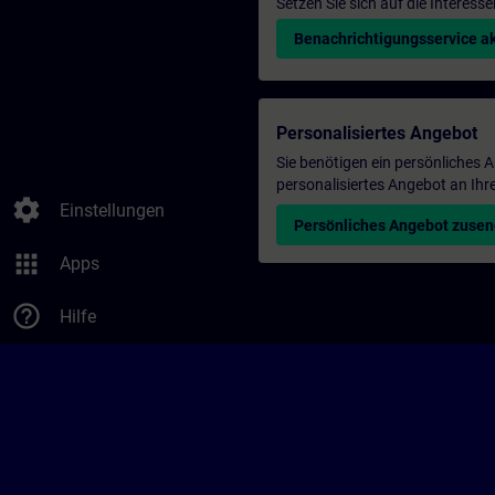
Setzen Sie sich auf die Interess
Benachrichtigungsservice ak
Personalisiertes Angebot
Sie benötigen ein persönliches
personalisiertes Angebot an Ihr
settings
Einstellungen
Persönliches Angebot zuse
apps
Apps
help_outline
Hilfe