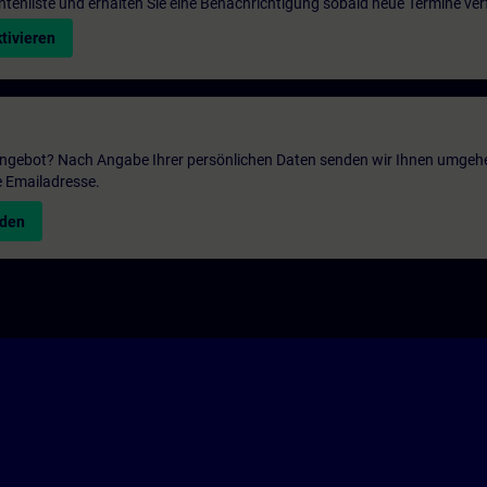
entenliste und erhalten Sie eine Benachrichtigung sobald neue Termine ver
tivieren
 Angebot? Nach Angabe Ihrer persönlichen Daten senden wir Ihnen umgeh
e Emailadresse.
nden