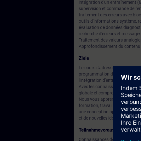
intégration d'un entraînement
supervision et commande de l'entr
traitement des erreurs avec bloc
outils d'informations système, r
évaluation de données diagnost
recherche d'erreurs et message
Traitement des valeurs analogi
Approfondissement du contenu p
Ziele
Le cours s'adresse à des utilisat
programmation de SIMATIC S7. V
l'intégration d'entraînements.
Avec les connaissances sur l'au
globale et comprenez l'interact
Nous vous apprenons à structure
formation, travailler de manière 
une conception optimale de vos
et de nouvelles idées d'optimisat
Teilnahmevoraussetzung
Connaissances de SIMATIC S7 éq