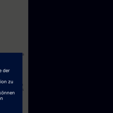
rme compacte à la
P et de
e manière
la fin de la
'erreurs grâce à
lles impulsions
naissances.