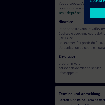
Vous disposez d‘un test d‘admiss
correspond à vos compétences.
Tests de pré-requis en ligne ST
Hinweise
Dans ce cours vous travaillez 
Ceci est le deuxième cours de tr
(CP-FAP)".
Cet examen fait partie du "SITRA
L’organisation du cours est garan
Zielgruppe
programmeurs
personnels de mise en service
Développeurs
Termine und Anmeldung
Derzeit sind keine Termine ver