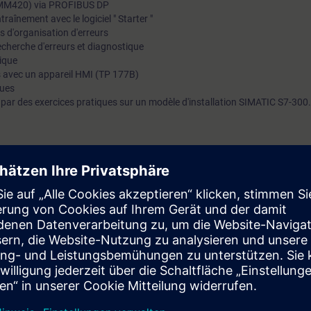
 (MM420) via PROFIBUS DP
aînement avec le logiciel " Starter "
s d'organisation d'erreurs
echerche d'erreurs et diagnostique
ique
s avec un appareil HMI (TP 177B)
ques
ar des exercices pratiques sur un modèle d'installation SIMATIC S7-300.
eurs réalisant des tâches d'ingénierie et souhaitant s'initier sous une fo
ous aurez un aperçu de la conduite et de la supervision, de PROFIBUS D
tomatisation de la fabrication intégrée, vous considérez votre système d
ion des différents composants.
r et à créer des programmes SIMATIC S7 complets. Vous pourrez ainsi, à 
efficace avec STEP 7, réduire la phase d'ingénierie et réduire les sources d
 systèmes. La compréhension globale vous permettra de trouver de nouve
ion de la production.
uivalentes à ST-PRO1 et expérience pratique dans l‘application des con