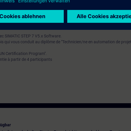
ibilité en ligne vous permettant de vous assurer que la formation choisie
-PRO2
..
avec SIMATIC STEP 7 V5.x Software.
ois qui vous conduit au diplôme de "Technicien/ne en automation de proje
IN Certification Program".
tie à partir de 4 participants
fügbar