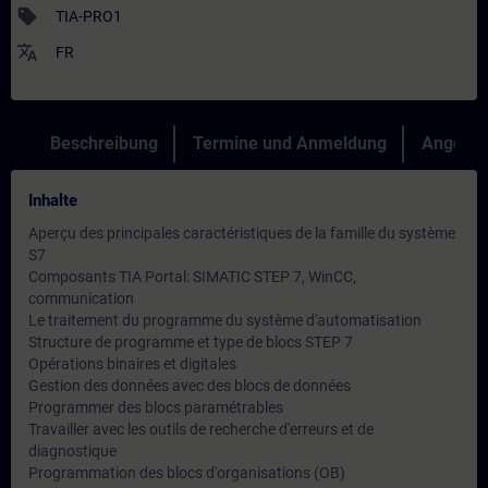
sell
TIA-PRO1
translate
FR
Beschreibung
Termine und Anmeldung
Angebot
Inhalte
Aperçu des principales caractéristiques de la famille du système
S7
Composants TIA Portal: SIMATIC STEP 7, WinCC,
communication
Le traitement du programme du système d'automatisation
Structure de programme et type de blocs STEP 7
Opérations binaires et digitales
Gestion des données avec des blocs de données
Programmer des blocs paramétrables
Travailler avec les outils de recherche d'erreurs et de
diagnostique
Programmation des blocs d'organisations (OB)