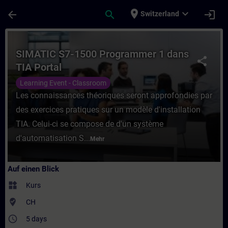
Für Hauptinhalt überspringen
Seite wurde geladen
place
expand_more
arrow_back
search
login
Switzerland
Kurs - SIMATIC S7-1500 Programmer 1 dans 
SIMATIC S7-1500 Programmer 1 dans
share
TIA Portal
Learning Event - Classroom
Les connaissances théoriques seront approfondies par
des exercices pratiques sur un modèle d'installation
TIA. Celui-ci se compose de d'un système
d'automatisation S...
Mehr
Auf einen Blick
widgets
Kurs
where_to_vote
CH
access_time
5 days