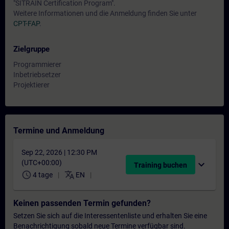
"SITRAIN Certification Program".
Weitere Informationen und die Anmeldung finden Sie unter
CPT-FAP
.
Zielgruppe
Programmierer
Inbetriebsetzer
Projektierer
Termine und Anmeldung
Sep 22, 2026 | 12:30 PM
(UTC+00:00)
expand_more
Training buchen
schedule
translate
4 tage
EN
Keinen passenden Termin gefunden?
Setzen Sie sich auf die Interessentenliste und erhalten Sie eine
Benachrichtigung sobald neue Termine verfügbar sind.