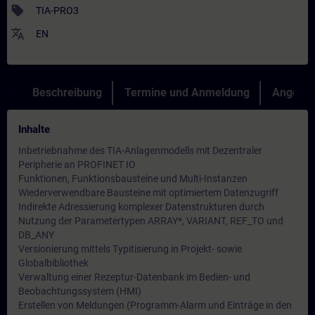
sell
TIA-PRO3
translate
EN
Beschreibung
Termine und Anmeldung
Angebot
Inhalte
Inbetriebnahme des TIA-Anlagenmodells mit Dezentraler
Peripherie an PROFINET IO
Funktionen, Funktionsbausteine und Multi-Instanzen
Wiederverwendbare Bausteine mit optimiertem Datenzugriff
Indirekte Adressierung komplexer Datenstrukturen durch
Nutzung der Parametertypen ARRAY*, VARIANT, REF_TO und
DB_ANY
Versionierung mittels Typitisierung in Projekt- sowie
Globalbibliothek
Verwaltung einer Rezeptur-Datenbank im Bedien- und
Beobachtungssystem (HMI)
Erstellen von Meldungen (Programm-Alarm und Einträge in den