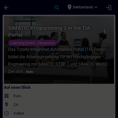
Für Hauptinhalt überspringen
Seite wurde geladen
place
expand_more
arrow_back
search
login
Switzerland
Kurs - SIMATIC Programming 3 in the TIA P
SIMATIC Programming 3 in the TIA
more_vert
Portal
Learning Event - Classroom
Das Totally Integrated Automation Portal (TIA Portal)
bildet die Arbeitsumgebung für ein durchgängiges
Engineering mit SIMATIC STEP 7 und SIMATIC WinCC.
Der dritt...
Mehr
Auf einen Blick
widgets
Kurs
where_to_vote
CA
access_time
4 days