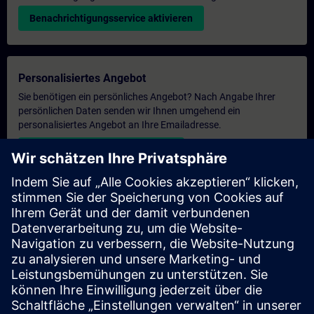
Benachrichtigungsservice aktivieren
Personalisiertes Angebot
Sie benötigen ein persönliches Angebot? Nach Angabe Ihrer
persönlichen Daten senden wir Ihnen umgehend ein
personalisiertes Angebot an Ihre Emailadresse.
Persönliches Angebot zusenden
Anfrage Exklusivtraining
Haben Sie Bedarf an einem höheren Schulungsangebot und
brauchen ein exklusives Training – entweder vor Ort bei Ihnen,
virtuell oder in einem SITRAIN Trainingscenter? Nachdem Sie
uns Ihre persönlichen Daten und Ihren Trainingsbedarf
übermittelt haben, bekommen Sie von uns ein Angebot für eine
exklusive Schulung.