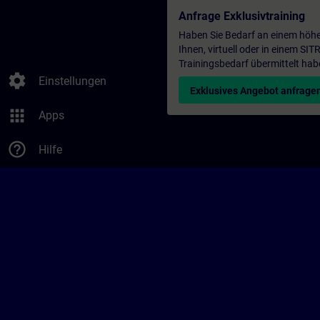
Anfrage Exklusivtraining
Haben Sie Bedarf an einem höhe
Ihnen, virtuell oder in einem S
Trainingsbedarf übermittelt hab
settings
Einstellungen
Exklusives Angebot anfrage
apps
Apps
help_outline
Hilfe