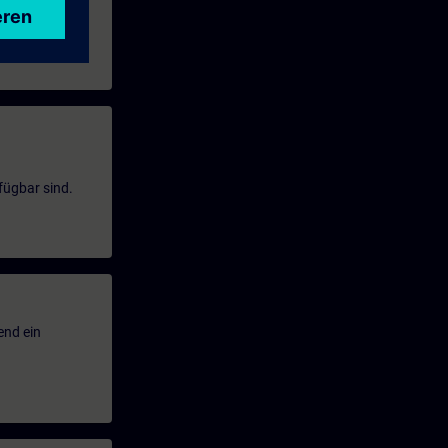
fügbar sind.
end ein