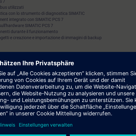
S 7
bus utilizzati
ostica con lo strumento di diagnostica SIMATIC
ement integrato con SIMATIC PCS 7
a sull'hardware SIMATIC PCS 7
onenti durante il funzionamento
rogetti e creazione e importazione di immagini di backup
rai in grado di:
mento di un sistema SIMATIC PCS 7
ite i tool diagnostici SIMATIC
re
MATIC PCS 7
i processo.