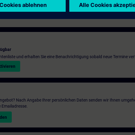
fügbar
entenliste und erhalten Sie eine Benachrichtigung sobald neue Termine ver
tivieren
 Angebot? Nach Angabe Ihrer persönlichen Daten senden wir Ihnen umgeh
e Emailadresse.
nden