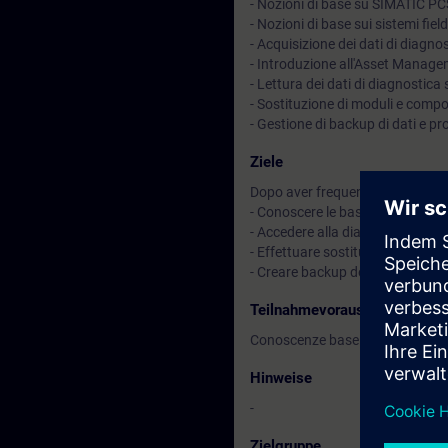
- Nozioni di base su SIMATIC PC
- Nozioni di base sui sistemi field
- Acquisizione dei dati di diagn
- Introduzione all'Asset Manag
- Lettura dei dati di diagnostic
- Sostituzione di moduli e comp
- Gestione di backup di dati e p
Ziele
Dopo aver frequentato il corso sa
- Conoscere le basi di funziona
- Accedere alla diagnostica tram
- Effettuare sostituzioni hardwa
- Creare backup dei progetti SI
Teilnahmevoraussetzung
Conoscenze base del controllo d
Hinweise
-
Zielgruppe