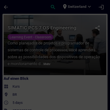
Für Hauptinhalt überspringen
Seite wurde geladen
place
expand_more
arrow_back
search
login
Switzerland
Kurs - SIMATIC PCS 7 OS Engineering - Tra
SIMATIC PCS 7 OS Engineering
share
Learning Event - Classroom
Como planejador de projetos e programador de
sistemas de controle de processos, você aprenderá
sobre as possibilidades dos dispositivos de operação
e monitoramento d...
Mehr
Auf einen Blick
widgets
Kurs
where_to_vote
BR
access_time
5 days