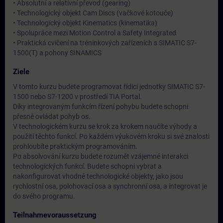
• Absolutní a relativní převod (gearing)
• Technologický objekt Cam Discs (vačkové kotouče)
• Technologický objekt Kinematics (kinematika)
• Spolupráce mezi Motion Control a Safety Integrated
• Praktická cvičení na tréninkových zařízeních s SIMATIC S7-
1500(T) a pohony SINAMICS
Ziele
V tomto kurzu budete programovat řídicí jednotky SIMATIC S7-
1500 nebo S7-1200 v prostředí TIA Portal.
Díky integrovaným funkcím řízení pohybu budete schopni
přesně ovládat pohyb os.
V technologickém kurzu se krok za krokem naučíte výhody a
použití těchto funkcí. Po každém výukovém kroku si své znalosti
prohloubíte praktickým programováním.
Po absolvování kurzu budete rozumět vzájemné interakci
technologických funkcí. Budete schopni vybrat a
nakonfigurovat vhodné technologické objekty, jako jsou
rychlostní osa, polohovací osa a synchronní osa, a integrovat je
do svého programu.
Teilnahmevoraussetzung