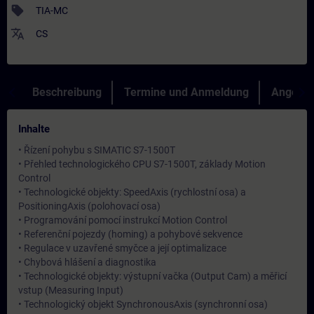
sell
TIA-MC
translate
CS
Beschreibung
Termine und Anmeldung
Angebot
Inhalte
• Řízení pohybu s SIMATIC S7-1500T
• Přehled technologického CPU S7-1500T, základy Motion
Control
• Technologické objekty: SpeedAxis (rychlostní osa) a
PositioningAxis (polohovací osa)
• Programování pomocí instrukcí Motion Control
• Referenční pojezdy (homing) a pohybové sekvence
• Regulace v uzavřené smyčce a její optimalizace
• Chybová hlášení a diagnostika
• Technologické objekty: výstupní vačka (Output Cam) a měřicí
vstup (Measuring Input)
• Technologický objekt SynchronousAxis (synchronní osa)