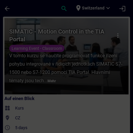
Für Hauptinhalt überspringen
Seite wurde geladen
place
expand_more
arrow_back
search
login
Switzerland
Kurs - SIMATIC - Motion Control in the TIA
SIMATIC - Motion Control in the TIA
more_vert
Portal
Learning Event - Classroom
V tomto kurzu se naučíte programovat funkce řízení
pohybu integrované v řídicích jednotkách SIMATIC S7-
1500 nebo S7-1200 pomocí TIA Portal. Hlavními
tématy jsou tech...
Mehr
Auf einen Blick
widgets
Kurs
where_to_vote
CZ
access_time
5 days