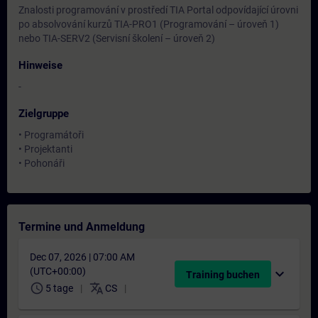
Znalosti programování v prostředí TIA Portal odpovídající úrovni
po absolvování kurzů TIA-PRO1 (Programování – úroveň 1)
nebo TIA-SERV2 (Servisní školení – úroveň 2)
Hinweise
-
Zielgruppe
• Programátoři
• Projektanti
• Pohonáři
Termine und Anmeldung
Dec 07, 2026 | 07:00 AM
(UTC+00:00)
expand_more
Training buchen
schedule
translate
5 tage
CS