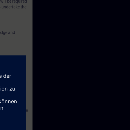
will be required
o undertake the
ledge and
ns S7
advised to have