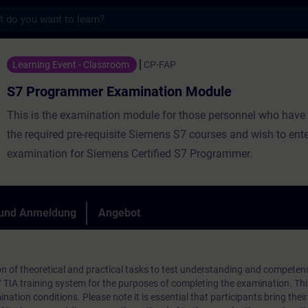
s
r Examination Module - Training - Schulun
Learning Event - Classroom
CP-FAP
S7 Programmer Examination Module
This is the examination module for those personnel who have
the required pre-requisite Siemens S7 courses and wish to ente
examination for Siemens Certified S7 Programmer.
 und Anmeldung
Angebot
n of theoretical and practical tasks to test understanding and competen
7 TIA training system for the purposes of completing the examination. T
nation conditions. Please note it is essential that participants bring their