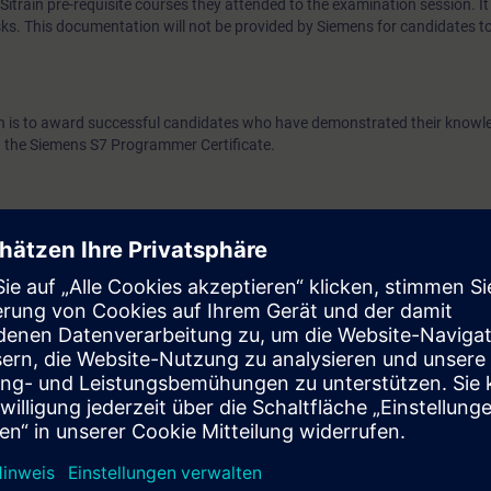
train pre-requisite courses they attended to the examination session. It 
ks. This documentation will not be provided by Siemens for candidates t
ion is to award successful candidates who have demonstrated their know
the Siemens S7 Programmer Certificate.
ills and a working knowledge of MS Windows enabling the participant to:-
 data (text, etc.)
data (text, etc.)
ulti-window environment
 S7 Programmer examination participants must have completed the Sieme
and Programming 3 courses. Examination candidates are also strongly 
rammer Refresher Course (CP-FAPR) prior to taking the examination.