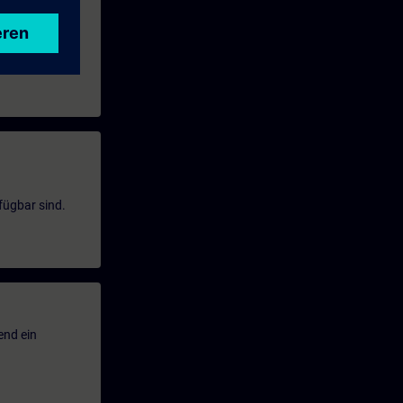
fügbar sind.
end ein