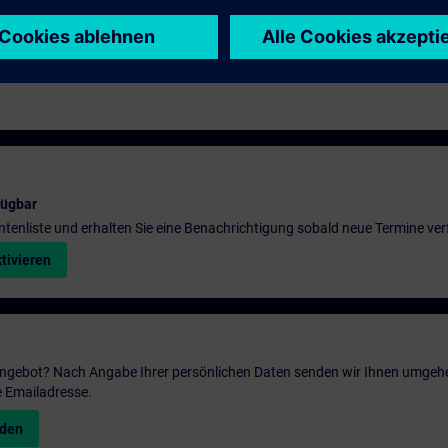
fügbar
entenliste und erhalten Sie eine Benachrichtigung sobald neue Termine ver
tivieren
 Angebot? Nach Angabe Ihrer persönlichen Daten senden wir Ihnen umgeh
e Emailadresse.
nden