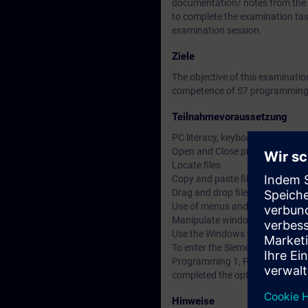
documentation/ notes from the Si
to complete the examination tas
examination session.
Ziele
The objective of this examinat
competence of S7 programming 
Teilnahmevoraussetzung
PC literacy, keyboard/ mouse sk
Open and Close programs
Locate files
Copy and paste files, objects and
Drag and drop files, objects and 
Use of menus and multi-menus
Manipulate windows within a m
Use the Windows help
To enter the Siemens Certified
Programming 1, Programming 2 
completed the optional S7 Prog
Hinweise